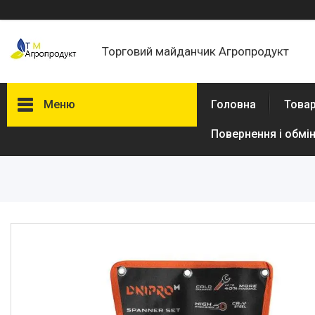
Торговий майданчик Агропродукт
Меню
Головна
Товар
Повернення і обмі
Товари та послуги
Новини
Статті
Про нас
Відгуки
Поширені запитання
Доставка та оплата