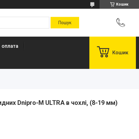
Кошик
і оплата
Кошик
дних Dnipro-M ULTRA в чохлі, (8-19 мм)