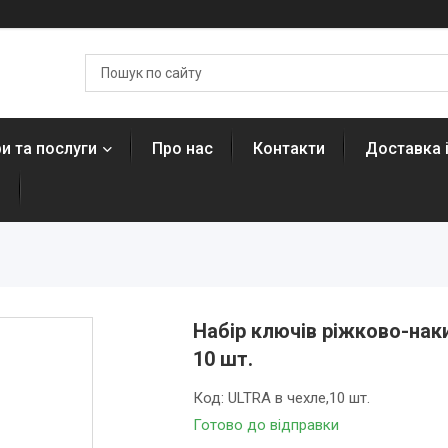
и та послуги
Про нас
Контакти
Доставка 
н
Набір ключів ріжково-наки
10 шт.
Код:
ULTRA в чехле,10 шт.
Готово до відправки