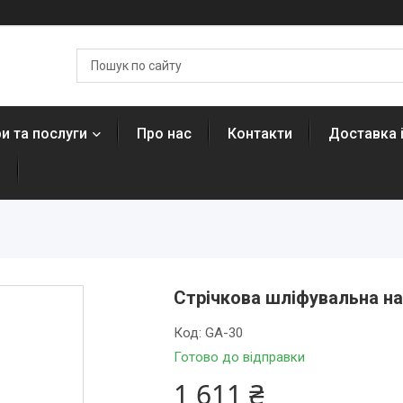
и та послуги
Про нас
Контакти
Доставка 
н
Стрічкова шліфувальна н
Код:
GA-30
Готово до відправки
1 611 ₴