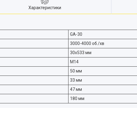
Характеристики
GA-30
3000-4000 об./хв
30x533 мм
М14
50 мм
33 мм
47 мм
180 мм