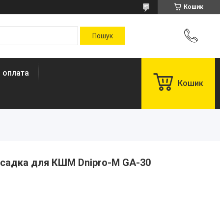
Кошик
і оплата
Кошик
асадка для КШМ Dnipro-M GA-30