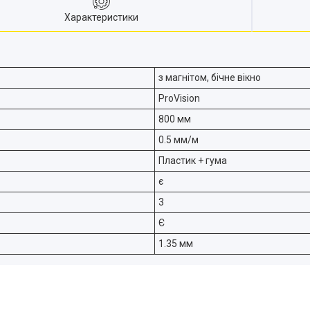
Характеристики
з магнітом, бічне вікно
ProVision
800 мм
0.5 мм/м
Пластик + гума
є
3
Є
1.35 мм