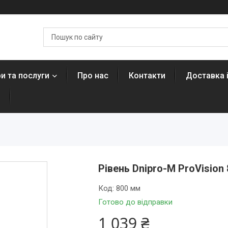
и та послуги
Про нас
Контакти
Доставка 
н
Рівень Dnipro-M ProVision 
Код:
800 мм
Готово до відправки
1 039 ₴