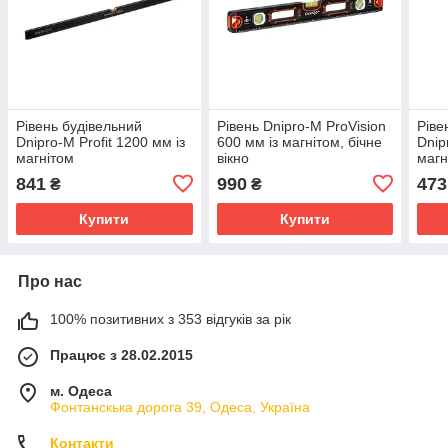
Рівень будівельний
Рівень Dnipro-M ProVision
Ріве
Dnipro-M Profit 1200 мм із
600 мм із магнітом, бічне
Dnip
магнітом
вікно
магн
841
990
473
₴
₴
Купити
Купити
Про нас
100% позитивних з 353 відгуків за рік
Працює з 28.02.2015
м. Одеса
Фонтанскька дорога 39, Одеса, Україна
Контакти