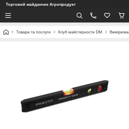
Торговий майданчик Агропродукт
Товари та послуги
Клуб майстерности DM
Вимірювал