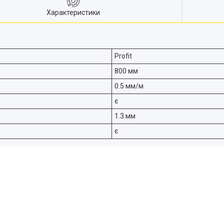
Характеристики
Profit
800 мм
0.5 мм/м
є
1.3 мм
є