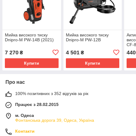
Мийка високого тиску
Мийка високого тиску
Акти
Dnipro-M PW-14B (2021)
Dnipro-M PW-12B
висо
CF-
7 270
4 501
440
₴
₴
Купити
Купити
Про нас
100% позитивних з 352 відгуків за рік
Працює з 28.02.2015
м. Одеса
Фонтанскька дорога 39, Одеса, Україна
Контакти