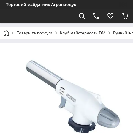
Торговий майданчик Агропродукт
Товари та послуги
Клуб майстерности DM
Ручний ін