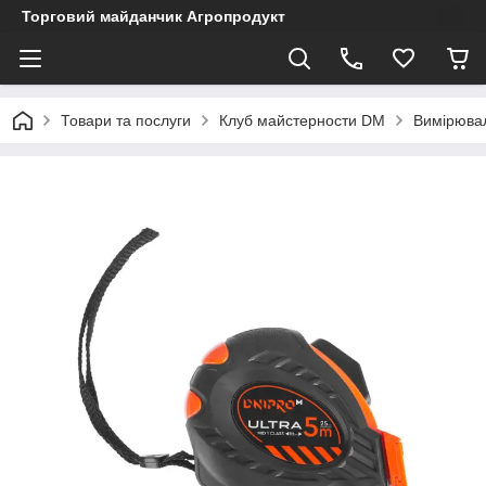
Торговий майданчик Агропродукт
Товари та послуги
Клуб майстерности DM
Вимірювал