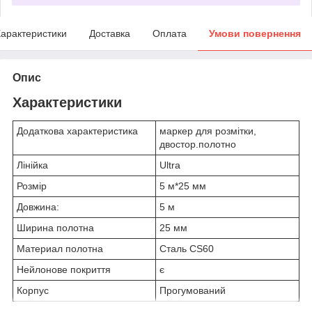
арактеристики
Доставка
Оплата
Умови повернення
Опис
Характеристики
Додаткова характеристика
маркер для розмітки,
двостор.полотно
Лінійка
Ultra
Розмір
5 м*25 мм
Довжина:
5 м
Ширина полотна
25 мм
Материал полотна
Сталь CS60
Нейлонове покриття
є
Корпус
Прогумований