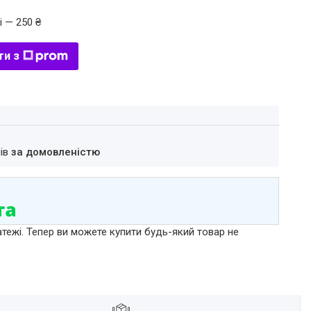
і — 250 ₴
ти з
нів
за домовленістю
атежі. Тепер ви можете купити будь-який товар не