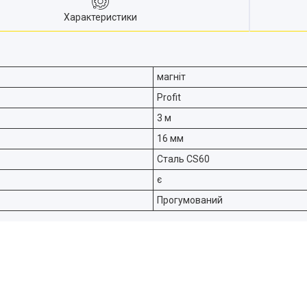
Характеристики
магніт
Profit
3 м
16 мм
Сталь CS60
є
Прогумований