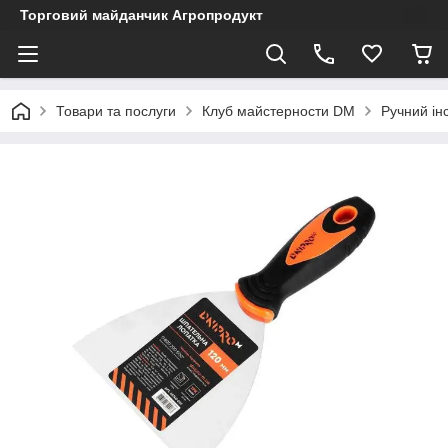
Торговий майданчик Агропродукт
Товари та послуги
Клуб майстерности DM
Ручний ін