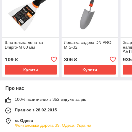
Шпательна лопатка
Лопатка садова DNIPRO-
Звар
Dnipro-M 80 мм
M S-32
напі
SA i
109
306
935
₴
₴
Купити
Купити
Про нас
100% позитивних з 352 відгуків за рік
Працює з 28.02.2015
м. Одеса
Фонтанскька дорога 39, Одеса, Україна