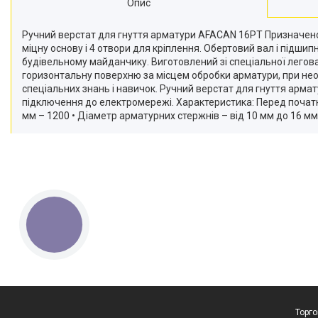
Опис
Ручний верстат для гнуття арматури AFACAN 16РТ Призначено 
міцну основу і 4 отвори для кріплення. Обертовий вал і підшип
будівельному майданчику. Виготовлений зі спеціальної легов
горизонтальну поверхню за місцем обробки арматури, при необх
спеціальних знань і навичок. Ручний верстат для гнуття арма
підключення до електромережі. Характеристика: Перед початк
мм – 1200 • Діаметр арматурних стержнів – від 10 мм до 16 мм 
КНОПКА
ЗВ'ЯЗКУ