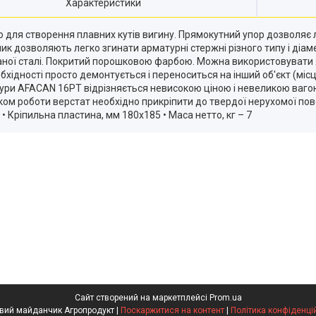
Характеристики
для створення плавних кутів вигину. Прямокутний упор дозволяє ле
ник дозволяють легко згинати арматурні стержні різного типу і діа
аної сталі. Покритий порошковою фарбою. Можна використовувати як
ідності просто демонтується і переноситься на інший об'єкт (місце
тури AFACAN 16РТ відрізняється невисокою ціною і невеликою вагою
ом роботи верстат необхідно прикріпити до твердої нерухомої пове
• Кріпильна пластина, мм 180х185 • Маса нетто, кг – 7
Сайт створений на маркетплейсі
Prom.ua
Торговий майданчик Агропродукт |
Поскаржитися на контент
|
Політика конфіденці