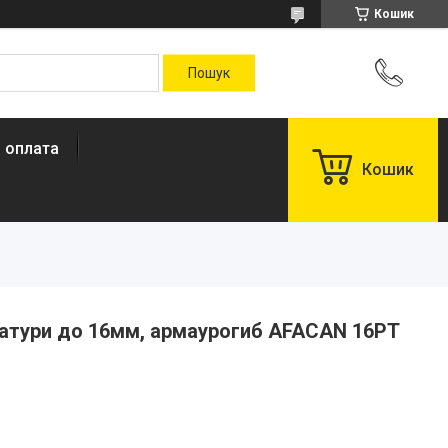
Кошик
і оплата
Кошик
матури до 16мм, армаурогиб AFACAN 16PT