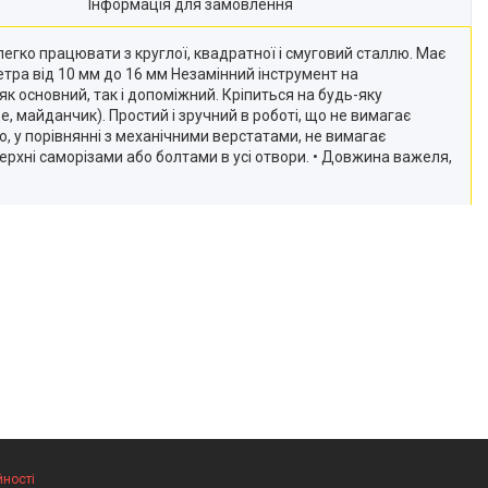
Інформація для замовлення
гко працювати з круглої, квадратної і смуговий сталлю. Має
метра від 10 мм до 16 мм Незамінний інструмент на
 основний, так і допоміжний. Кріпиться на будь-яку
, майданчик). Простий і зручний в роботі, що не вимагає
, у порівнянні з механічними верстатами, не вимагає
рхні саморізами або болтами в усі отвори. • Довжина важеля,
йності