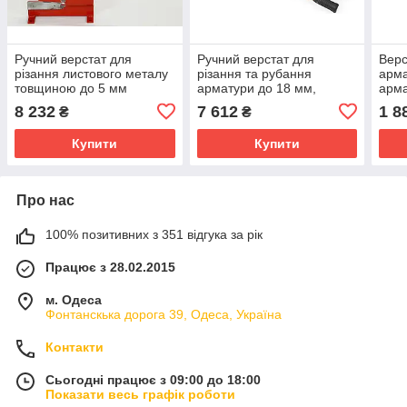
Ручний верстат для
Ручний верстат для
Верс
різання листового металу
різання та рубання
арма
товщиною до 5 мм
арматури до 18 мм,
арм
важільні ножиці AFACAN
AFACAN 18M
8 232
7 612
1 8
₴
₴
3R5
Купити
Купити
Про нас
100% позитивних з 351 відгука за рік
Працює з 28.02.2015
м. Одеса
Фонтанскька дорога 39, Одеса, Україна
Контакти
Сьогодні працює з 09:00 до 18:00
Показати весь графік роботи