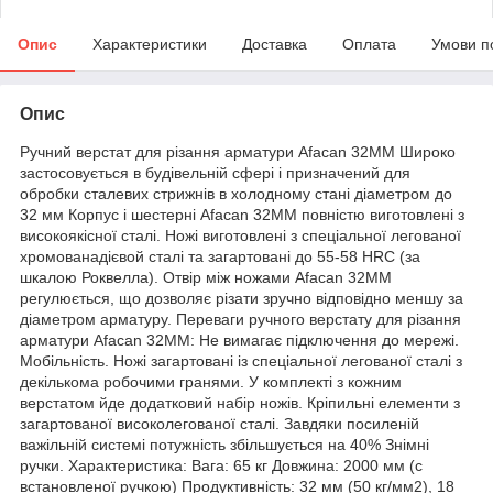
Опис
Характеристики
Доставка
Оплата
Умови п
Опис
Ручний верстат для різання арматури Afacan 32MM Широко
застосовується в будівельній сфері і призначений для
обробки сталевих стрижнів в холодному стані діаметром до
32 мм Корпус і шестерні Afacan 32MM повністю виготовлені з
високоякісної сталі. Ножі виготовлені з спеціальної легованої
хромованадієвой сталі та загартовані до 55-58 HRC (за
шкалою Роквелла). Отвір між ножами Afacan 32MM
регулюється, що дозволяє різати зручно відповідно меншу за
діаметром арматуру. Переваги ручного верстату для різання
арматури Afacan 32MM: Не вимагає підключення до мережі.
Мобільність. Ножі загартовані із спеціальної легованої сталі з
декількома робочими гранями. У комплекті з кожним
верстатом йде додатковий набір ножів. Кріпильні елементи з
загартованої високолегованої сталі. Завдяки посиленій
важільній системі потужність збільшується на 40% Знімні
ручки. Характеристика: Вага: 65 кг Довжина: 2000 мм (c
встановленої ручкою) Продуктивність: 32 мм (50 кг/мм2), 18