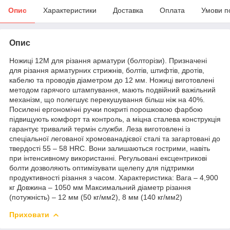
Опис
Характеристики
Доставка
Оплата
Умови п
Опис
Ножиці 12М для різання арматури (болторізи). Призначені
для різання арматурних стрижнів, болтів, штифтів, дротів,
кабелю та проводів діаметром до 12 мм. Ножиці виготовлені
методом гарячого штампування, мають подвійний важільний
механізм, що полегшує перекушування більш ніж на 40%.
Посилені ергономічні ручки покриті порошковою фарбою
підвищують комфорт та контроль, а міцна сталева конструкція
гарантує тривалий термін служби. Леза виготовлені із
спеціальної легованої хромованадієвої сталі та загартовані до
твердості 55 – 58 HRC. Вони залишаються гострими, навіть
при інтенсивному використанні. Регульовані ексцентрикові
болти дозволяють оптимізувати щелепу для підтримки
продуктивності різання з часом. Характеристика: Вага – 4,900
кг Довжина – 1050 мм Максимальний діаметр різання
(потужність) – 12 мм (50 кг/мм2), 8 мм (140 кг/мм2)
Приховати