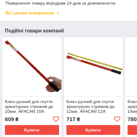
Повернення товару впродовж 14 днів за домовленістю
Всі умови повернення
Подібні товари компанії
Ключ ручний для гнуття
Ключ ручний для гнуття
Ключ
арматурних стрижнів до
арматурних стрижнів до
арма
10мм, AFACAN 10А
12мм, AFACAN 12А
14м
609
717
780
₴
₴
Купити
Купити