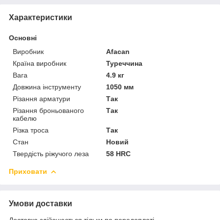
Характеристики
Основні
Виробник
Afacan
Країна виробник
Туреччина
Вага
4.9 кг
Довжина інструменту
1050 мм
Різання арматури
Так
Різання броньованого
Так
кабелю
Різка троса
Так
Стан
Новий
Твердість ріжучого леза
58 HRC
Приховати
Умови доставки
Доставка здійснюється тільки по передоплаті.