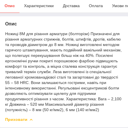
Опис
Характеристики
Доставка
Оплата
Умови п
Опис
Ножиці 8М для різання арматури (болторізи) Призначені для
різання арматурних стрижнів, болтів, штифтів, дротів, кабелю
та проводів діаметром до 8 мм. Ножиці виготовлені методом
гарячого штампування, мають подвійний важільний механізм,
що полегшує перекушування більш ніж на 40%. Посилені
ергономічні ручки покриті порошковою фарбою підвищують
комфорт та контроль, а міцна сталева конструкція гарантує
тривалий термін служби. Леза виготовлені із спеціальної
легованої хромованадієвої сталі та загартовані до твердості
55 – 58 HRC. Вони залишаються гострими, навіть при
інтенсивному використанні. Регульовані ексцентрикові болти
дозволяють оптимізувати щелепу для підтримки
продуктивності різання з часом. Характеристика: Вага – 2,100
кг Довжина – 520 мм Максимальний діаметр різання
(потужність) – 8 мм (50 кг/мм2), 6 мм (140 кг/мм2)
Приховати