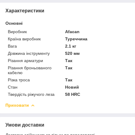
Характеристики
Основні
Виробник
Afacan
Країна виробник
Туреччина
Вага
2.1 кг
Довжина інструменту
520 мм
Різання арматури
Так
Різання броньованого
Так
кабелю
Різка троса
Так
Стан
Новий
Твердість ріжучого леза
58 HRC
Приховати
Умови доставки
Доставка здійснюється тільки по передоплаті.