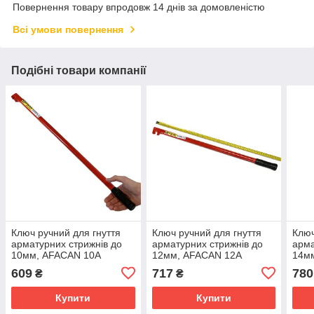
Повернення товару впродовж 14 днів за домовленістю
Всі умови повернення
Подібні товари компанії
Ключ ручний для гнуття
Ключ ручний для гнуття
Ключ
арматурних стрижнів до
арматурних стрижнів до
арма
10мм, AFACAN 10А
12мм, AFACAN 12А
14м
609
717
780
₴
₴
Купити
Купити