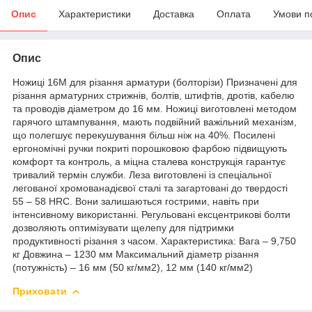
Опис
Характеристики
Доставка
Оплата
Умови п
Опис
Ножиці 16М для різання арматури (болторізи) Призначені для
різання арматурних стрижнів, болтів, штифтів, дротів, кабелю
та проводів діаметром до 16 мм. Ножиці виготовлені методом
гарячого штампування, мають подвійний важільний механізм,
що полегшує перекушування більш ніж на 40%. Посилені
ергономічні ручки покриті порошковою фарбою підвищують
комфорт та контроль, а міцна сталева конструкція гарантує
тривалий термін служби. Леза виготовлені із спеціальної
легованої хромованадієвої сталі та загартовані до твердості
55 – 58 HRC. Вони залишаються гострими, навіть при
інтенсивному використанні. Регульовані ексцентрикові болти
дозволяють оптимізувати щелепу для підтримки
продуктивності різання з часом. Характеристика: Вага – 9,750
кг Довжина – 1230 мм Максимальний діаметр різання
(потужність) – 16 мм (50 кг/мм2), 12 мм (140 кг/мм2)
Приховати