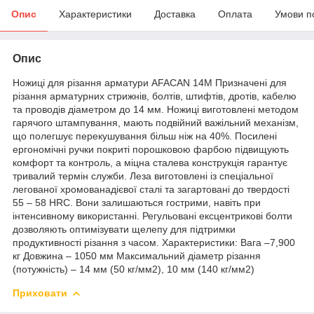
Опис
Характеристики
Доставка
Оплата
Умови п
Опис
Ножиці для різання арматури AFACAN 14М Призначені для
різання арматурних стрижнів, болтів, штифтів, дротів, кабелю
та проводів діаметром до 14 мм. Ножиці виготовлені методом
гарячого штампування, мають подвійний важільний механізм,
що полегшує перекушування більш ніж на 40%. Посилені
ергономічні ручки покриті порошковою фарбою підвищують
комфорт та контроль, а міцна сталева конструкція гарантує
тривалий термін служби. Леза виготовлені із спеціальної
легованої хромованадієвої сталі та загартовані до твердості
55 – 58 HRC. Вони залишаються гострими, навіть при
інтенсивному використанні. Регульовані ексцентрикові болти
дозволяють оптимізувати щелепу для підтримки
продуктивності різання з часом. Характеристики: Вага –7,900
кг Довжина – 1050 мм Максимальний діаметр різання
(потужність) – 14 мм (50 кг/мм2), 10 мм (140 кг/мм2)
Приховати