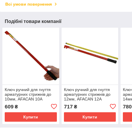
Всі умови повернення
Подібні товари компанії
Ключ ручний для гнуття
Ключ ручний для гнуття
Ключ
арматурних стрижнів до
арматурних стрижнів до
арма
10мм, AFACAN 10А
12мм, AFACAN 12А
14м
609
717
780
₴
₴
Купити
Купити