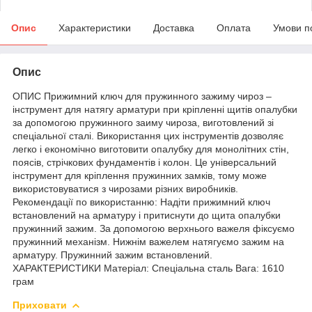
Опис
Характеристики
Доставка
Оплата
Умови п
Опис
ОПИС Прижимний ключ для пружинного зажиму чироз –
інструмент для натягу арматури при кріпленні щитів опалубки
за допомогою пружинного заиму чироза, виготовлений зі
спеціальної сталі. Використання цих інструментів дозволяє
легко і економічно виготовити опалубку для монолітних стін,
поясів, стрічкових фундаментів і колон. Це універсальний
інструмент для кріплення пружинних замків, тому може
використовуватися з чирозами різних виробників.
Рекомендації по використанню: Надіти прижимний ключ
встановлений на арматуру і притиснути до щита опалубки
пружинний зажим. За допомогою верхнього важеля фіксуємо
пружинний механізм. Нижнім важелем натягуємо зажим на
арматуру. Пружинний зажим встановлений.
ХАРАКТЕРИСТИКИ Матеріал: Спеціальна сталь Вага: 1610
грам
Приховати