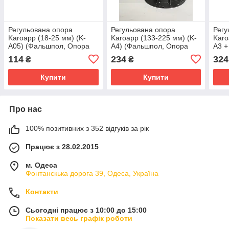
Регульована опора
Регульована опора
Регу
Karoapp (18-25 мм) (K-
Karoapp (133-225 мм) (K-
Karo
A05) (Фальшпол, Опора
A4) (Фальшпол, Опора
А3 +
для лаги і керамограніта )
для лаги і керамограніта )
(Фал
114
234
324
₴
₴
лаги
Купити
Купити
Про нас
100% позитивних з 352 відгуків за рік
Працює з 28.02.2015
м. Одеса
Фонтанскька дорога 39, Одеса, Україна
Контакти
Сьогодні працює з 10:00 до 15:00
Показати весь графік роботи