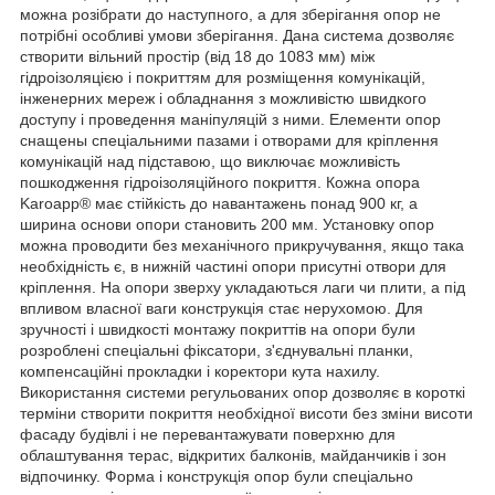
можна розібрати до наступного, а для зберігання опор не
потрібні особливі умови зберігання. Дана система дозволяє
створити вільний простір (від 18 до 1083 мм) між
гідроізоляцією і покриттям для розміщення комунікацій,
інженерних мереж і обладнання з можливістю швидкого
доступу і проведення маніпуляцій з ними. Елементи опор
снащены спеціальними пазами і отворами для кріплення
комунікацій над підставою, що виключає можливість
пошкодження гідроізоляційного покриття. Кожна опора
Karoapp® має стійкість до навантажень понад 900 кг, а
ширина основи опори становить 200 мм. Установку опор
можна проводити без механічного прикручування, якщо така
необхідність є, в нижній частині опори присутні отвори для
кріплення. На опори зверху укладаються лаги чи плити, а під
впливом власної ваги конструкція стає нерухомою. Для
зручності і швидкості монтажу покриттів на опори були
розроблені спеціальні фіксатори, з'єднувальні планки,
компенсаційні прокладки і коректори кута нахилу.
Використання системи регульованих опор дозволяє в короткі
терміни створити покриття необхідної висоти без зміни висоти
фасаду будівлі і не перевантажувати поверхню для
облаштування терас, відкритих балконів, майданчиків і зон
відпочинку. Форма і конструкція опор були спеціально