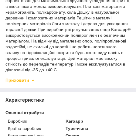
спроектовані для максимальної зручності укладання покриття,
в якості якого можна використовувати: Плиткові матеріали з
керамограніта, полікарбонату, скла Дошку із натуральної
деревини і композитних матеріалів Решітки з металу і
полімерних матеріалів Лаги з металу і дерева для укладання
терасної дошки При виробництві регульованих опор Karoapp®
використовується високоякісний поліпропілен і є безпечним
матеріалом. На відміну від металевих опор, поліпропіленові
водостійкі, не схильні до корозії і не робить негативного
впливу на гідроізоляційні покриття будь-якого виду навіть в
процесі тривалої експлуатації. Цей матеріал має високу
стійкість до перепадів температур і може експлуатуватися в
діапазоні від -35 до +40 С.
Приховати
Характеристики
Основні атрибути
Виробник
Karoapp
Країна виробник
Туреччина
Комплектуючі для
Опора