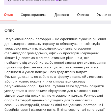
Опис
Характеристики
Доставка
Оплата
Умови п
Опис
Регульовані опори Karoapp® – це ефективне сучасне рішення
для швидкого монтажу каркасу та облаштування всіх видів
терасових покриттів, пішохідних фонтанів, створення
фальшпідлог громадських, офісних просторів і серверних
кімнат. Ця система є альтернативним рішенням, яке
позбавляє від виробництва бетонної стяжки для вирівнювання
підлоги під фінішне покриття і дозволяє компенсувати всі
нерівності й ухили поверхні без додаткових витрат.
Фальшпідлога являє собою платформу з панелей листового
або плиткового покриття, яка спирається систему
регульованих опор. При влаштуванні такої підстави покриття
укладається з невеликими відступами для моментального
відтоку води під покриття, не утворюючи калюж. Регульовані
опори Karoapp® ідеально підходять для тимчасових і
сезонних конструкцій, таких як літні майданчики ресторанів і
басейнів, сцен і відкритих патіо. В кінці сезону такі конструкції