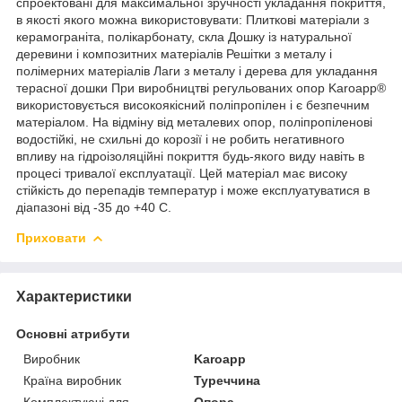
спроектовані для максимальної зручності укладання покриття,
в якості якого можна використовувати: Плиткові матеріали з
керамограніта, полікарбонату, скла Дошку із натуральної
деревини і композитних матеріалів Решітки з металу і
полімерних матеріалів Лаги з металу і дерева для укладання
терасної дошки При виробництві регульованих опор Karoapp®
використовується високоякісний поліпропілен і є безпечним
матеріалом. На відміну від металевих опор, поліпропіленові
водостійкі, не схильні до корозії і не робить негативного
впливу на гідроізоляційні покриття будь-якого виду навіть в
процесі тривалої експлуатації. Цей матеріал має високу
стійкість до перепадів температур і може експлуатуватися в
діапазоні від -35 до +40 С.
Приховати
Характеристики
Основні атрибути
Виробник
Karoapp
Країна виробник
Туреччина
Комплектуючі для
Опора