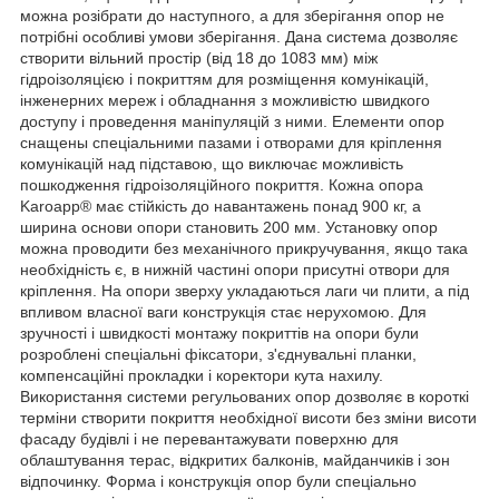
можна розібрати до наступного, а для зберігання опор не
потрібні особливі умови зберігання. Дана система дозволяє
створити вільний простір (від 18 до 1083 мм) між
гідроізоляцією і покриттям для розміщення комунікацій,
інженерних мереж і обладнання з можливістю швидкого
доступу і проведення маніпуляцій з ними. Елементи опор
снащены спеціальними пазами і отворами для кріплення
комунікацій над підставою, що виключає можливість
пошкодження гідроізоляційного покриття. Кожна опора
Karoapp® має стійкість до навантажень понад 900 кг, а
ширина основи опори становить 200 мм. Установку опор
можна проводити без механічного прикручування, якщо така
необхідність є, в нижній частині опори присутні отвори для
кріплення. На опори зверху укладаються лаги чи плити, а під
впливом власної ваги конструкція стає нерухомою. Для
зручності і швидкості монтажу покриттів на опори були
розроблені спеціальні фіксатори, з'єднувальні планки,
компенсаційні прокладки і коректори кута нахилу.
Використання системи регульованих опор дозволяє в короткі
терміни створити покриття необхідної висоти без зміни висоти
фасаду будівлі і не перевантажувати поверхню для
облаштування терас, відкритих балконів, майданчиків і зон
відпочинку. Форма і конструкція опор були спеціально