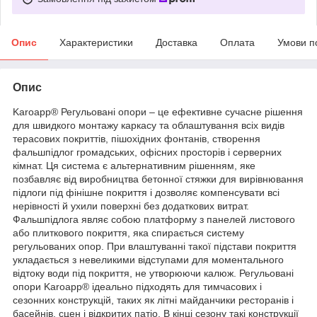
Опис
Характеристики
Доставка
Оплата
Умови п
Опис
Karoapp® Регульовані опори – це ефективне сучасне рішення
для швидкого монтажу каркасу та облаштування всіх видів
терасових покриттів, пішохідних фонтанів, створення
фальшпідлог громадських, офісних просторів і серверних
кімнат. Ця система є альтернативним рішенням, яке
позбавляє від виробництва бетонної стяжки для вирівнювання
підлоги під фінішне покриття і дозволяє компенсувати всі
нерівності й ухили поверхні без додаткових витрат.
Фальшпідлога являє собою платформу з панелей листового
або плиткового покриття, яка спирається систему
регульованих опор. При влаштуванні такої підстави покриття
укладається з невеликими відступами для моментального
відтоку води під покриття, не утворюючи калюж. Регульовані
опори Karoapp® ідеально підходять для тимчасових і
сезонних конструкцій, таких як літні майданчики ресторанів і
басейнів, сцен і відкритих патіо. В кінці сезону такі конструкції