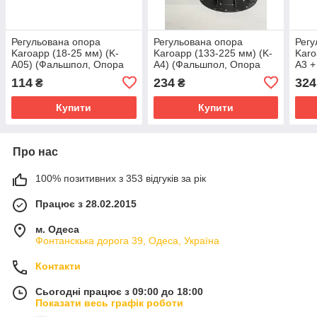
Регульована опора
Регульована опора
Регу
Karoapp (18-25 мм) (K-
Karoapp (133-225 мм) (K-
Karo
A05) (Фальшпол, Опора
A4) (Фальшпол, Опора
А3 +
для лаги і керамограніта )
для лаги і керамограніта )
(Фал
114
234
324
₴
₴
лаги
Купити
Купити
Про нас
100% позитивних з 353 відгуків за рік
Працює з 28.02.2015
м. Одеса
Фонтанскька дорога 39, Одеса, Україна
Контакти
Сьогодні працює з 09:00 до 18:00
Показати весь графік роботи