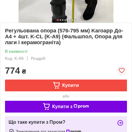
Регульована опора (576-795 мм) Karoapp До-
А4 + 4шт. K-CL (K-A9) (Фальшпол, Опора для
лаги і керамограніта)
В наявності
Код: K-A9
Роздріб
774
₴
Купити
або
Купити з
Що таке купити з Пром?
Замовлення під захистом