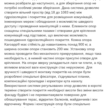
можна розібрати до наступного, а для зберігання опор не
потрібні особливі умови зберігання. Дана система дозволяє
створити вільний простір (від 18 до 1083 мм) між
гідроізоляцією і покриттям для розміщення комунікацій,
інженерних мереж і обладнання з можливістю швидкого
доступу і проведення маніпуляцій з ними. Елементи опор
снащены спеціальними пазами і отворами для кріплення
комунікацій над підставою, що виключає можливість
пошкодження гідроізоляційного покриття. Кожна опора
Karoapp® має стійкість до навантажень понад 900 кг, а
ширина основи опори становить 200 мм. Установку опор
можна проводити без механічного прикручування, якщо така
необхідність є, в нижній частині опори присутні отвори для
кріплення. На опори зверху укладаються лаги чи плити, а під
впливом власної ваги конструкція стає нерухомою. Для
зручності і швидкості монтажу покриттів на опори були
розроблені спеціальні фіксатори, з'єднувальні планки,
компенсаційні прокладки і коректори кута нахилу.
Використання системи регульованих опор дозволяє в короткі
терміни створити покриття необхідної висоти без зміни висоти
фасаду будівлі і не перевантажувати поверхню для
облаштування терас, відкритих балконів, майданчиків і зон
відпочинку. Форма і конструкція опор були спеціально