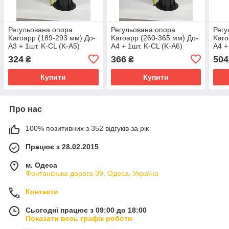
Регульована опора
Регульована опора
Регу
Karoapp (189-293 мм) До-
Karoapp (260-365 мм) До-
Karo
А3 + 1шт. K-CL (K-A5)
А4 + 1шт. K-CL (K-A6)
А4 +
(Фальшпол, Опора для
(Фальшпол, Опора для
(Фал
324
366
504
₴
₴
лаги і керамограніта )
лаги і керамограніта )
лаги
Купити
Купити
Про нас
100% позитивних з 352 відгуків за рік
Працює з 28.02.2015
м. Одеса
Фонтанскька дорога 39, Одеса, Україна
Контакти
Сьогодні працює з 09:00 до 18:00
Показати весь графік роботи