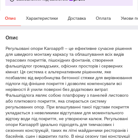
Опис
Характеристики
Доставка
Оплата
Умови п
Опис
Регульовані опори Karoapp® – це ефективне сучасне рішення
для швидкого монтажу каркасу та облаштування всіх видів
терасових покриттів, пішохідних фонтанів, створення
фальшпідлог громадських, офісних просторів і серверних
кімнат. Ця система є альтернативним рішенням, яке
позбавляє від виробництва бетонної стяжки для вирівнювання
підлоги під фінішне покриття і дозволяє компенсувати всі
нерівності й ухили поверхні без додаткових витрат.
Фальшпідлога являє собою платформу з панелей листового
або плиткового покриття, яка спирається систему
регульованих опор. При влаштуванні такої підстави покриття
укладається з невеликими відступами для моментального
відтоку води під покриття, не утворюючи калюж. Регульовані
опори Karoapp® ідеально підходять для тимчасових і
сезонних конструкцій, таких як літні майданчики ресторанів і
басейнів, сцен і відкритих патіо. В кінці сезону такі конструкції