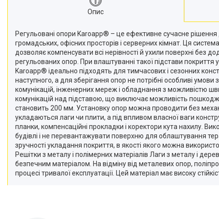
Опис
Регульовані опори Karoapp® – це ефективне сучасне рішення 
громадських, офісних просторів і серверних кімнат. Ця систем
дозволяє компенсувати всі нерівності й ухили поверхні без д
регульованих опор. При влаштуванні такої підстави покриття
Karoapp® ідеально підходять для тимчасових і сезонних конструк
наступного, а для зберігання опор не потрібні особливі умови
комунікацій, інженерних мереж і обладнання з можливістю шв
комунікацій над підставою, що виключає можливість пошкодже
становить 200 мм. Установку опор можна проводити без механіч
укладаються лаги чи плити, а під впливом власної ваги констр
планки, компенсаційні прокладки і коректори кута нахилу. Ви
будівлі і не перевантажувати поверхню для облаштування тера
зручності укладання покриття, в якості якого можна використо
Решітки з металу і полімерних матеріалів Лаги з металу і де
безпечним матеріалом. На відміну від металевих опор, поліпропі
процесі тривалої експлуатації. Цей матеріал має високу стійкі