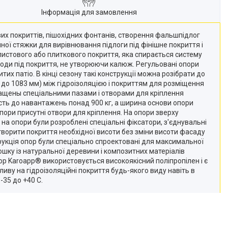
Інформація для замовлення
их покриттів, пішохідних фонтанів, створення фальшпідлог
ної стяжки для вирівнювання підлоги під фінішне покриття і
листового або плиткового покриття, яка спирається систему
води під покриття, не утворюючи калюж. Регульовані опори
тих патіо. В кінці сезону такі конструкції можна розібрати до
8 до 1083 мм) між гідроізоляцією і покриттям для розміщення
нащены спеціальними пазами і отворами для кріплення
сть до навантажень понад 900 кг, а ширина основи опори
пори присутні отвори для кріплення. На опори зверху
 на опори були розроблені спеціальні фіксатори, з'єднувальні
творити покриття необхідної висоти без зміни висоти фасаду
трукція опор були спеціально спроектовані для максимальної
ошку із натуральної деревини і композитних матеріалів
ор Karoapp® використовується високоякісний поліпропілен і є
пливу на гідроізоляційні покриття будь-якого виду навіть в
-35 до +40 С.