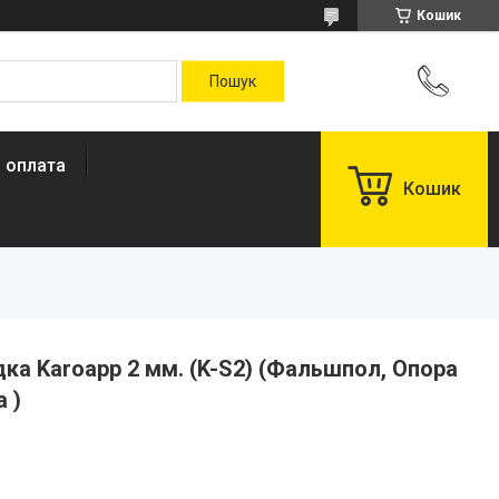
Кошик
і оплата
Кошик
а Karoapp 2 мм. (K-S2) (Фальшпол, Опора
 )