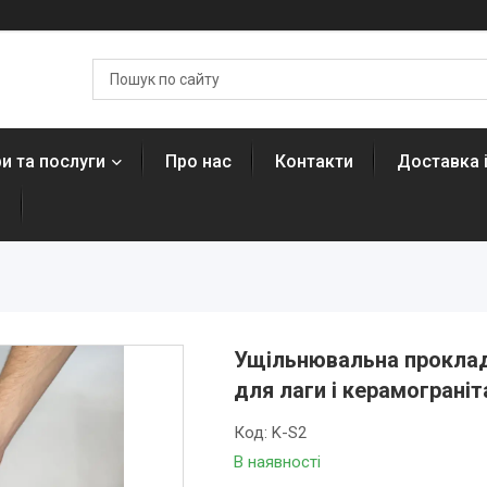
и та послуги
Про нас
Контакти
Доставка 
н
Ущільнювальна прокладк
для лаги і керамограніта
Код:
K-S2
В наявності