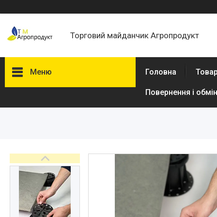
Торговий майданчик Агропродукт
Меню
Головна
Товар
Повернення і обмі
Товари та послуги
Новини
Статті
Про нас
Відгуки
Поширені запитання
Доставка та оплата