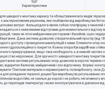
Характеристики
для швидкого монтажу каркасу та облаштування всіх видів терасов
а є альтернативним рішенням, яке позбавляє від виробництва бетон
одаткових витрат. Фальшпідлога являє собою платформу з панелей 
 укладається з невеликими відступами для моментального відтоку 
цій, таких як літні майданчики ресторанів і басейнів, сцен і відкри
 зберігання. Дана система дозволяє створити вільний простір (від 1
идкого доступу і проведення маніпуляцій з ними. Елементи опор с
ння гідроізоляційного покриття. Кожна опора Karoapp® має стійкі
ного прикручування, якщо така необхідність є, в нижній частині о
укція стає нерухомою. Для зручності і швидкості монтажу покриттів
користання системи регульованих опор дозволяє в короткі терміни с
с, відкритих балконів, майданчиків і зон відпочинку. Форма і конс
вувати: Плиткові матеріали з керамограніта, полікарбонату, скла Д
рева для укладання терасної дошки При виробництві регульованих оп
ленові водостійкі, не схильні до корозії і не робить негативного в
сть до перепадів температур і може експлуатуватися в діапазоні від 