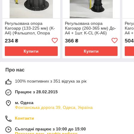
Регульована опора
Регульована опора
Регу
Karoapp (133-225 мм) (K-
Karoapp (260-365 мм) До-
Karo
A4) (Фальшпол, Опора
А4 + 1шт. K-CL (K-A6)
А4 +
для лаги і керамограніта )
(Фальшпол, Опора для
(Фал
234
366
504
₴
₴
лаги і керамограніта )
лаги
Купити
Купити
Про нас
100% позитивних з 351 відгука за рік
Працює з 28.02.2015
м. Одеса
Фонтанскька дорога 39, Одеса, Україна
Контакти
Сьогодні працює з 10:00 до 15:00
Показати весь графік роботи