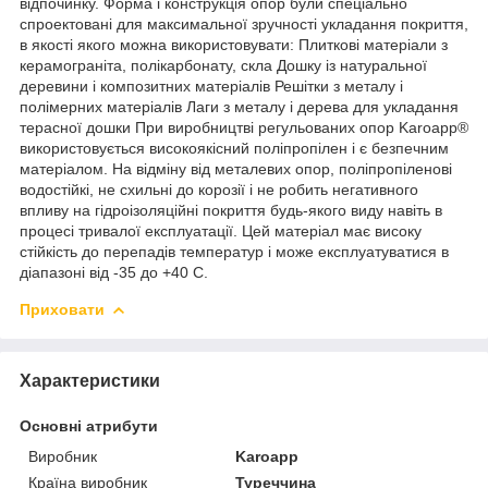
відпочинку. Форма і конструкція опор були спеціально
спроектовані для максимальної зручності укладання покриття,
в якості якого можна використовувати: Плиткові матеріали з
керамограніта, полікарбонату, скла Дошку із натуральної
деревини і композитних матеріалів Решітки з металу і
полімерних матеріалів Лаги з металу і дерева для укладання
терасної дошки При виробництві регульованих опор Karoapp®
використовується високоякісний поліпропілен і є безпечним
матеріалом. На відміну від металевих опор, поліпропіленові
водостійкі, не схильні до корозії і не робить негативного
впливу на гідроізоляційні покриття будь-якого виду навіть в
процесі тривалої експлуатації. Цей матеріал має високу
стійкість до перепадів температур і може експлуатуватися в
діапазоні від -35 до +40 С.
Приховати
Характеристики
Основні атрибути
Виробник
Karoapp
Країна виробник
Туреччина