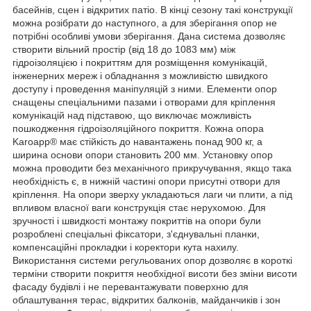
басейнів, сцен і відкритих патіо. В кінці сезону такі конструкції
можна розібрати до наступного, а для зберігання опор не
потрібні особливі умови зберігання. Дана система дозволяє
створити вільний простір (від 18 до 1083 мм) між
гідроізоляцією і покриттям для розміщення комунікацій,
інженерних мереж і обладнання з можливістю швидкого
доступу і проведення маніпуляцій з ними. Елементи опор
снащены спеціальними пазами і отворами для кріплення
комунікацій над підставою, що виключає можливість
пошкодження гідроізоляційного покриття. Кожна опора
Karoapp® має стійкість до навантажень понад 900 кг, а
ширина основи опори становить 200 мм. Установку опор
можна проводити без механічного прикручування, якщо така
необхідність є, в нижній частині опори присутні отвори для
кріплення. На опори зверху укладаються лаги чи плити, а під
впливом власної ваги конструкція стає нерухомою. Для
зручності і швидкості монтажу покриттів на опори були
розроблені спеціальні фіксатори, з'єднувальні планки,
компенсаційні прокладки і коректори кута нахилу.
Використання системи регульованих опор дозволяє в короткі
терміни створити покриття необхідної висоти без зміни висоти
фасаду будівлі і не перевантажувати поверхню для
облаштування терас, відкритих балконів, майданчиків і зон