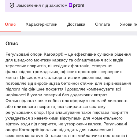
Замовлення під захистом
Опис
Характеристики
Доставка
Оплата
Умови п
Опис
Регульовані опори Karoapp® – це ефективне сучасне рішення
для швидкого монтажу каркасу та облаштування всіх видів
терасових покриттів, пішохідних фонтанів, створення
фальшпідлог громадських, офісних просторів і серверних
кімнат. Ця система є альтернативним рішенням, яке
позбавляє від виробництва бетонної стяжки для вирівнювання
підлоги під фінішне покриття і дозволяє компенсувати всі
нерівності й ухили поверхні без додаткових витрат.
Фальшпідлога являє собою платформу з панелей листового
або плиткового покриття, яка спирається систему
регульованих опор. При влаштуванні такої підстави покриття
укладається з невеликими відступами для моментального
відтоку води під покриття, не утворюючи калюж. Регульовані
опори Karoapp® ідеально підходять для тимчасових і
сезонних конструкцій, таких як літні майданчики ресторанів і