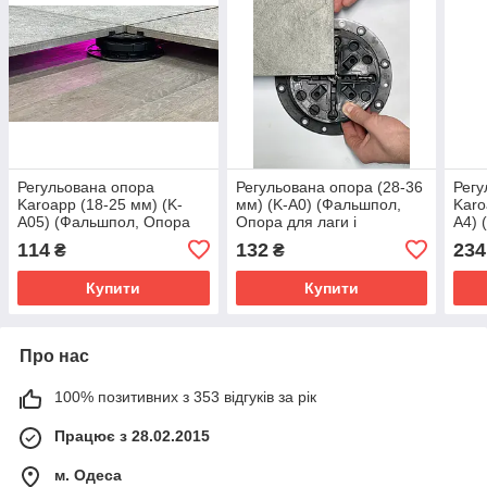
Регульована опора
Регульована опора (28-36
Регу
Karoapp (18-25 мм) (K-
мм) (K-A0) (Фальшпол,
Karo
A05) (Фальшпол, Опора
Опора для лаги і
A4) 
для лаги і керамограніта )
керамограніта)
для 
114
132
234
₴
₴
Купити
Купити
Про нас
100% позитивних з 353 відгуків за рік
Працює з 28.02.2015
м. Одеса