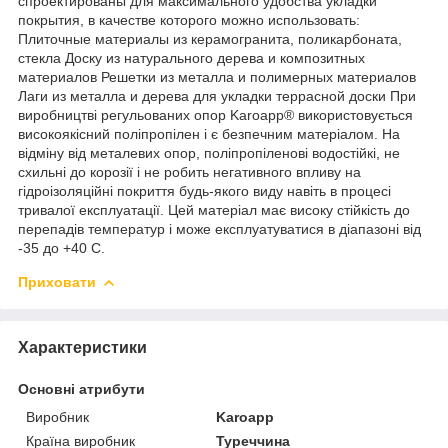
спроектированы для максимального удобства укладки
покрытия, в качестве которого можно использовать:
Плиточные материалы из керамогранита, поликарбоната,
стекла Доску из натурального дерева и композитных
материалов Решетки из металла и полимерных материалов
Лаги из металла и дерева для укладки террасной доски При
виробництві регульованих опор Karoapp® використовується
високоякісний поліпропілен і є безпечним матеріалом. На
відміну від металевих опор, поліпропіленові водостійкі, не
схильні до корозії і не робить негативного впливу на
гідроізоляційні покриття будь-якого виду навіть в процесі
тривалої експлуатації. Цей матеріал має високу стійкість до
перепадів температур і може експлуатуватися в діапазоні від
-35 до +40 С.
Приховати
Характеристики
Основні атрибути
Виробник
Karoapp
Країна виробник
Туреччина