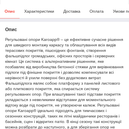
Опис
Характеристики
Доставка
Оплата
Умови п
Опис
Регульовані опори Karoapp® – це ефективне сучасне рішення
для швидкого монтажу каркасу та облаштування всіх видів
терасових покриттів, пішохідних фонтанів, створення
фальшпідлог громадських, офісних просторів і серверних
кімнат. Ця система є альтернативним рішенням, яке
позбавляє від виробництва бетонної стяжки для вирівнювання
підлоги під фінішне покриття і дозволяє компенсувати всі
нерівності й ухили поверхні без додаткових витрат.
Фальшпідлога являє собою платформу з панелей листового
або плиткового покриття, яка спирається систему
регульованих опор. При влаштуванні такої підстави покриття
укладається з невеликими відступами для моментального
відтоку води під покриття, не утворюючи калюж. Регульовані
опори Karoapp® ідеально підходять для тимчасових і
сезонних конструкцій, таких як літні майданчики ресторанів і
басейнів, сцен і відкритих патіо. В кінці сезону такі конструкції
можна розібрати до наступного, а для зберігання опор не