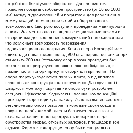
потрібні особливі умови зберігання. Данная система
позволяет создать свободное пространство (от 18 до 1083
мм) между гидроизоляцией и покрытием для размещения
коммуникаций, инженерных сетей и оборудования с
возможностью быстрого доступа и проведения манипуляций
с ними. Элементы опор снащены специальными пазами и
отверстиями для крепления коммуникаций над основанием,
что исключает возможность повреждения
гидроизоляционного покрытия. Кожна опора Karoapp® має
стійкість до навантажень понад 900 кг, а ширина основи опори
становить 200 мм. Установку опор можна проводити без
механічного прикручування, якщо така необхідність є, в
нижній частині опори присутні отвори для кріплення. На
опори зверху укладаються лаги чи плити, а під впливом
власної ваги конструкція стає нерухомою. Для зручності і
швидкості монтажу покриттів на опори були розроблені
спеціальні фіксатори, з'єднувальні планки, компенсаційні
прокладки і коректори кута нахилу. Использование системы
регулируемых опор позволяет в короткие сроки создать
покрытие необходимой высоты без изменения высоты
фасада строения и не перегружать поверхность для
обустройства террас, открытых балконов, площадок и зон
отдыха. Форма и конструкция опор были специально