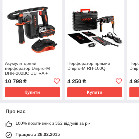
Акумуляторний
Перфоратор прямий
Пер
перфоратор Dnipro-M
Dnipro-M RH-100Q
Dnip
DHR-202BC ULTRA +
Акумуляторна батарея
10 798
4 250
4 9
₴
₴
BP-240 + Зарядний
пристрій FC-230
Купити
Купити
Про нас
100% позитивних з 352 відгуків за рік
Працює з 28.02.2015