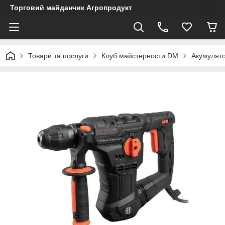
Торговий майданчик Агропродукт
Товари та послуги
Клуб майстерности DM
Акумулято