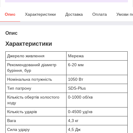
Опис
Характеристики
Доставка
Оплата
Умови п
Опис
Характеристики
Джерело живлення
Мережа
Рекомендований діаметр
6-20 мм
буріння, бур
Номінальна потужність
1050 Вт
Тип патрону
SDS-Plus
Кількість обертів холостого
0-1000 об/хв
ходу
Кількість ударів
0-4500 уд/хв
Вага
4,3 кг
Сила удару
4,5 Дж