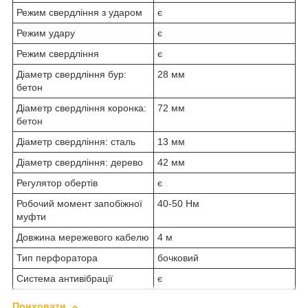
Режим свердління з ударом
є
Режим удару
є
Режим свердління
є
Діаметр свердління бур:
28 мм
бетон
Діаметр свердління коронка:
72 мм
бетон
Діаметр свердління: сталь
13 мм
Діаметр свердління: дерево
42 мм
Регулятор обертів
є
Робочий момент запобіжної
40-50 Нм
муфти
Довжина мережевого кабелю
4 м
Тип перфоратора
бочковий
Система антивібрації
є
Приховати