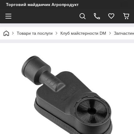
Торговий майданчик Агропродукт
Товари та послуги
Клуб майстерности DM
Запчастин