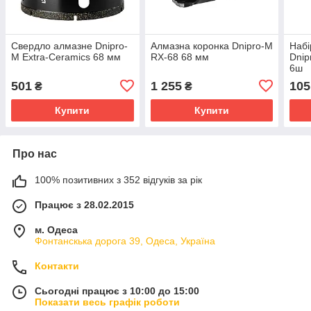
Свердло алмазне Dnipro-
Алмазна коронка Dnipro-M
Набі
M Extra-Ceramics 68 мм
RX-68 68 мм
Dnip
6ш
501
1 255
105
₴
₴
Купити
Купити
Про нас
100% позитивних з 352 відгуків за рік
Працює з 28.02.2015
м. Одеса
Фонтанскька дорога 39, Одеса, Україна
Контакти
Сьогодні працює з 10:00 до 15:00
Показати весь графік роботи