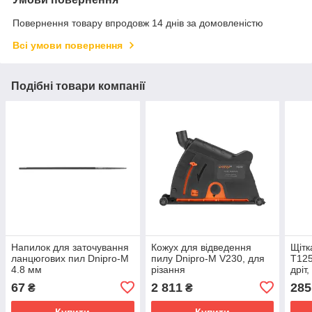
Повернення товару впродовж 14 днів за домовленістю
Всі умови повернення
Подібні товари компанії
Напилок для заточування
Кожух для відведення
Щітк
ланцюгових пил Dnipro-M
пилу Dnipro-M V230, для
Т125
4.8 мм
різання
дріт
67
2 811
285
₴
₴
Купити
Купити