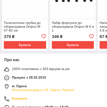
Телескопічна трубка до
Набір форсунок до
Напи
обприскувача Dnipro-M
обприскувача Dnipro-M 6 в
ланц
47-82 см
1
4.8 
370
346
67
₴
₴
Купити
Купити
Про нас
100% позитивних з 353 відгуків за рік
Працює з 28.02.2015
м. Одеса
Фонтанскька дорога 39, Одеса, Україна
Контакти
Сьогодні працює з 09:00 до 18:00