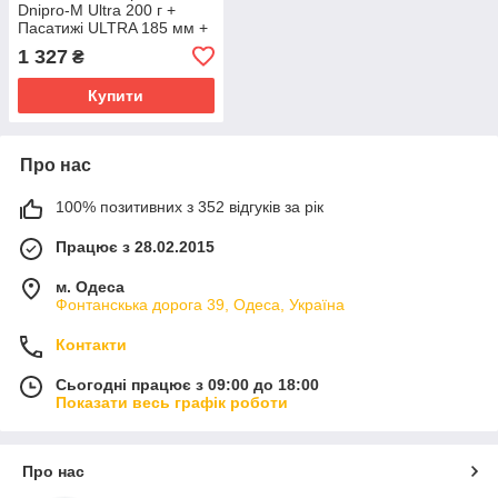
Dnipro-M Ultra 200 г +
Пасатижі ULTRA 185 мм +
Рулетка Ultra 5 м 25 мм +
1 327
₴
Викрутка ударна хрестова
PH2 6*100
Купити
Про нас
100% позитивних з 352 відгуків за рік
Працює з 28.02.2015
м. Одеса
Фонтанскька дорога 39, Одеса, Україна
Контакти
Сьогодні працює з 09:00 до 18:00
Показати весь графік роботи
Про нас