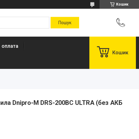
Кошик
і оплата
Кошик
ила Dnipro-M DRS-200BC ULTRA (без АКБ