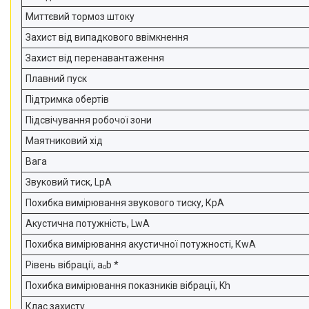
Миттєвий тормоз штоку
Захист від випадкового ввімкнення
Захист від перенавантаження
Плавний пуск
Підтримка обертів
Підсвічування робочої зони
Маятниковий хід
Вага
Звуковий тиск, LpA
Похибка вимірювання звукового тиску, КpA
Акустична потужність, LwA
Похибка вимірювання акустичної потужності, КwA
Рівень вібрації, aₒb *
Похибка вимірювання показників вібрації, Kh
Клас захисту