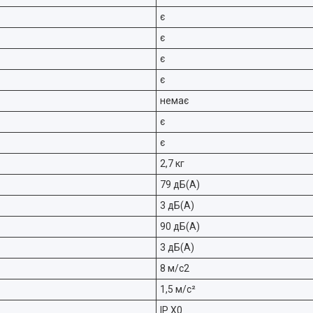
є
є
є
є
немає
є
є
2,7 кг
79 дБ(А)
3 дБ(A)
90 дБ(А)
3 дБ(A)
8 м/с2
1,5 м/с²
IP X0