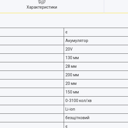
Характеристики
є
Акумулятор
20V
130 мм
28 мм
200 мм
20 мм
150 мм
0-3100 кол/хв
Li-ion
безщітковий
є