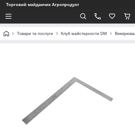
Торговий майданчик Агропродукт
Товари та послуги
Клуб майстерности DM
Вимірювал