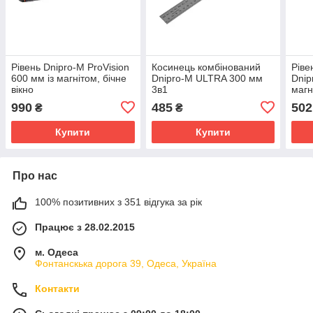
Рівень Dnipro-M ProVision
Косинець комбінований
Ріве
600 мм із магнітом, бічне
Dnipro-M ULTRA 300 мм
Dnip
вікно
3в1
магн
990
485
502
₴
₴
Купити
Купити
Про нас
100% позитивних з 351 відгука за рік
Працює з 28.02.2015
м. Одеса
Фонтанскька дорога 39, Одеса, Україна
Контакти