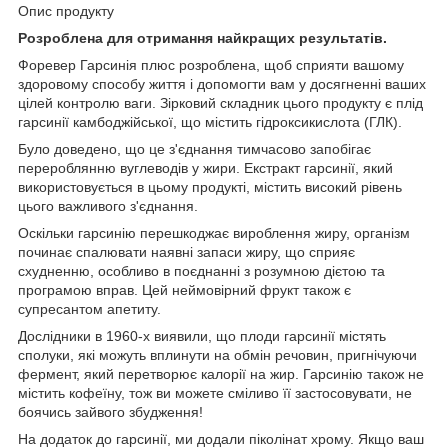
Опис продукту
Розроблена для отримання найкращих результатів.
Форевер Гарсинія плюс розроблена, щоб сприяти вашому
здоровому способу життя і допомогти вам у досягненні ваших
цілей контролю ваги. Зірковий складник цього продукту є плід
гарсинії камбоджійської, що містить гідроксикислота (ГЛК).
Було доведено, що це з'єднання тимчасово запобігає
перероблянню вуглеводів у жири. Екстракт гарсинії, який
використовується в цьому продукті, містить високий рівень
цього важливого з'єднання.
Оскільки гарсинію перешкоджає вироблення жиру, організм
починає спалювати наявні запаси жиру, що сприяє
схудненню, особливо в поєднанні з розумною дієтою та
програмою вправ. Цей неймовірний фрукт також є
супресантом апетиту.
Дослідники в 1960-х виявили, що плоди гарсинії містять
сполуки, які можуть вплинути на обмін речовин, пригнічуючи
фермент, який перетворює калорії на жир. Гарсинію також не
містить кофеїну, тож ви можете сміливо її застосовувати, не
боячись зайвого збудження!
На додаток до гарсинії, ми додали піколінат хрому. Якщо ваш