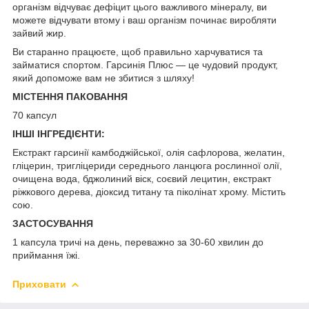
організм відчуває дефіцит цього важливого мінералу, ви
можете відчувати втому і ваш організм починає виробляти
зайвий жир.
Ви старанно працюєте, щоб правильно харчуватися та
займатися спортом. Гарсинія Плюс — це чудовий продукт,
який допоможе вам не збитися з шляху!
МІСТЕННЯ ПАКОВАННЯ
70 капсул
ІНШІ ІНГРЕДІЄНТИ:
Екстракт гарсинії камбоджійської, олія сафлорова, желатин,
гліцерин, тригліцериди середнього ланцюга рослинної олії,
очищена вода, бджолиний віск, соєвий лецитин, екстракт
ріжкового дерева, діоксид титану та піколінат хрому. Містить
сою.
ЗАСТОСУВАННЯ
1 капсула тричі на день, переважно за 30-60 хвилин до
приймання їжі.
Приховати