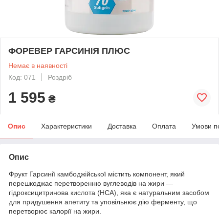
ФОРЕВЕР ГАРСИНІЯ ПЛЮС
Немає в наявності
Код: 071
Роздріб
1 595
₴
Опис
Характеристики
Доставка
Оплата
Умови п
Опис
Фрукт Гарсинії камбоджійської містить компонент, який
перешкоджає перетворенню вуглеводів на жири —
гідроксицитринова кислота (HCA), яка є натуральним засобом
для придушення апетиту та уповільнює дію ферменту, що
перетворює калорії на жири.