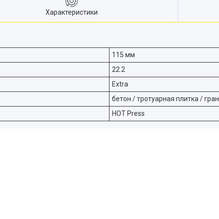
Характеристики
115 мм
22.2
Extra
бетон / тротуарная плитка / грані
HOT Press