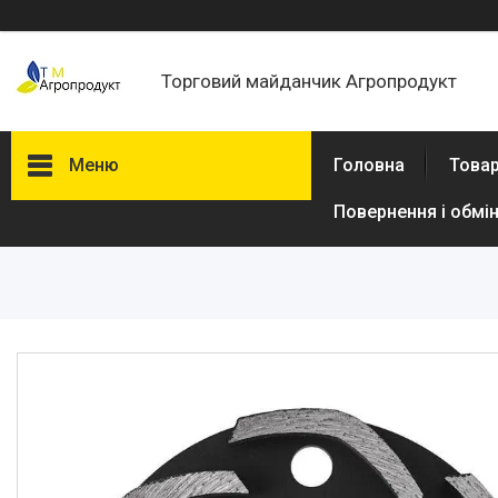
Торговий майданчик Агропродукт
Меню
Головна
Товар
Повернення і обмі
Товари та послуги
Новини
Статті
Про нас
Відгуки
Поширені запитання
Доставка та оплата