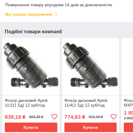
Повернення товару впродовж 14 днів за домовленістю
Всі умови повернення
Подібні товари компанії
Фільтр дисковий Aytok
Фільтр дисковий Aytok
Філь
11/2(1.5д) 12 куб/год
11/4(1.5д).12 куб/год
MXPD
1 8
839,18
774,63
₴
₴
883,35 ₴
815,40 ₴
1 902
Купити
Купити