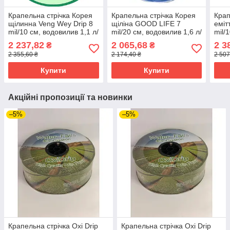
Крапельна стрічка Корея
Крапельна стрічка Корея
Крап
щілинна Veng Wey Drip 8
щілiна GOOD LIFE 7
еміт
mil/10 см, водовилив 1,1 л/
mil/20 см, водовилив 1,6 л/
mil/
год, у бухті 1000 м
год, у бухті 1000 м
год,
2 237,82
2 065,68
2 3
₴
₴
2 355,60 ₴
2 174,40 ₴
2 507
Купити
Купити
Акційні пропозиції та новинки
–5%
–5%
Крапельна стрічка Oxi Drip
Крапельна стрічка Oxi Drip