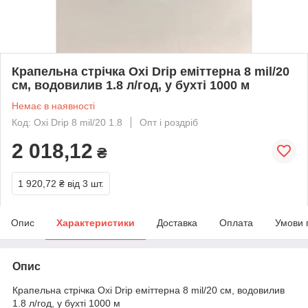
Крапельна стрічка Oxi Drip еміттерна 8 mil/20
см, водовилив 1.8 л/год, у бухті 1000 м
Немає в наявності
Код: Oxi Drip 8 mil/20 1.8
Опт і роздріб
2 018,12
₴
1 920,72 ₴
від 3 шт.
Опис
Характеристики
Доставка
Оплата
Умови 
Опис
Крапельна стрічка Oxi Drip еміттерна 8 mil/20 см, водовилив
1.8 л/год, у бухті 1000 м