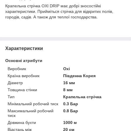
Крапельна стрічка OXI DRIP має добрі зносостійкі
характеристики. Прийміться стрічка для відкритих полів,
городів, садів. А також для теплої господарства.
Характеристики
Основні атрибути
Виробник
Oxi
Країна виробник
Південна Корея
Діаметр
16 мм
Товщина стінки
8 мм
Тип
Крапельна стрічка
Мінімальний робочий тиск
0.3 Бар
Максимальний робочий
0.8 Бар
тиск
Довжина бухти
1000 м
Відстань між
20 см