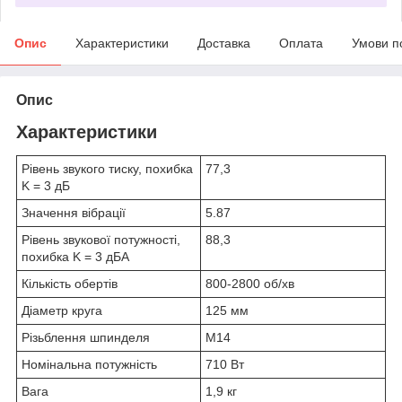
Опис
Характеристики
Доставка
Оплата
Умови п
Опис
Характеристики
Рівень звукого тиску, похибка
77,3
K = 3 дБ
Значення вібрації
5.87
Рівень звукової потужності,
88,3
похибка K = 3 дБA
Кількість обертів
800-2800 об/хв
Діаметр круга
125 мм
Різьблення шпинделя
М14
Номінальна потужність
710 Вт
Вага
1,9 кг