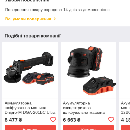
Повернення товару впродовж 14 днів за домовленістю
Всі умови повернення
Подібні товари компанії
Акумуляторна
Акумуляторна
Акум
шліфувальна машина
ексцентрикова
маши
Dnipro-M DGA-201BC Ultra
шліфувальна машина
12BC
+ Акумуляторна батарея
Dnipro-M DSO-200BC
8 477
6 663
4 1
₴
₴
BP-240 + Зарядний
ULTRA + Акумуляторна
пристрій FC-
батарея BP-240 +
Купити
Купити