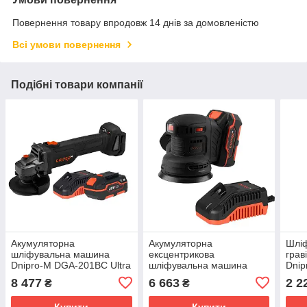
Повернення товару впродовж 14 днів за домовленістю
Всі умови повернення
Подібні товари компанії
Акумуляторна
Акумуляторна
Шлі
шліфувальна машина
ексцентрикова
грав
Dnipro-M DGA-201BC Ultra
шліфувальна машина
Dnip
+ Акумуляторна батарея
Dnipro-M DSO-200BC
8 477
6 663
2 2
₴
₴
BP-240 + Зарядний
ULTRA + Акумуляторна
пристрій FC-
батарея BP-240 +
Купити
Купити