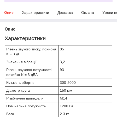
Опис
Характеристики
Доставка
Оплата
Умови п
Опис
Характеристики
Рівень звукого тиску, похибка
85
K = 3 дБ
Значення вібрації
3,2
Рівень звукової потужності,
93
похибка K = 3 дБA
Кількість обертів
300-2000
Діаметр круга
150 мм
Різьблення шпинделя
М14
Номінальна потужність
1200 Вт
Вага
2.3 кг