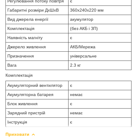
Регулювання потоку повітря
є
Габаритні розміри ДхШхВ
360x240x220 мм
Вид джерела енергії
акумулятор
Комплектація
(без АКБ і ЗП)
Наявність магніту
є
Джерело живлення
АКБ/Мережа
Призначення
універсальне
Вага
2.3 кг
Комплектація
Акумуляторний вентилятор
є
Акумуляторна батарея
немає
Блок живлення
є
Зарядний пристрій
немає
Інструкція
є
Приховати