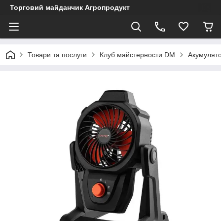
Торговий майданчик Агропродукт
Товари та послуги
Клуб майстерности DM
Акумулято