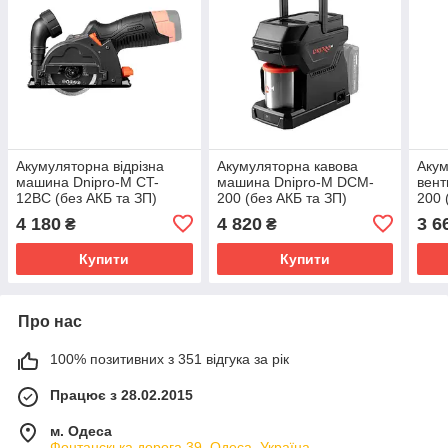
Акумуляторна відрізна
Акумуляторна кавова
Аку
машина Dnipro-M CT-
машина Dnipro-M DCM-
вент
12BC (без АКБ та ЗП)
200 (без АКБ та ЗП)
200 
4 180
4 820
3 6
₴
₴
Купити
Купити
Про нас
100% позитивних з 351 відгука за рік
Працює з 28.02.2015
м. Одеса
Фонтанскька дорога 39, Одеса, Україна