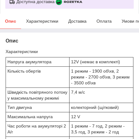
Доступна доставка
Опис
Характеристики
Доставка
Оплата
Умови п
Опис
Характеристики
Напруга акумулятора
12V (немає в комплекті)
Кількість обертів
1 режим - 1900 об\хв, 2
режим - 2700 об\хв, 3 режим
- 3500 об\хв
Швидкість повітряного потоку
7,4 м/с
у максимальному режимі
Тип двигуна
колекторний (щітковий)
Максимальна напруга
12 V
Час роботи на акумуляторі 2
1 режим - 7 год, 2 режим -
А/г
3,5 год, 3 режим - 2 год