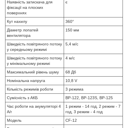
Наявність затискача для
є
фіксації на плоских
поверхнях
Кут нахилу
360°
Діаметр лопатей
150 мм
вентилятора
Швидкість повітряного потоку
5,4 м/с
у середньому режимі
Швидкість повітряного потоку
4 м/с
у мінімальному режимі
Максимальний рівень шуму
68 Дб
Номінальна напруга
10,8 V
Кількість режимів роботи
3 режима
Сумісність з АКБ
BP-122, BP-123S, BP-125
Час роботи на акумуляторі 4
1 режим - 14 год, 2 режим - 7
А/г
год, 3 режим - 4 год
Модель
CF-12