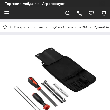
Торговий майданчик Агропродукт
Товари та послуги
Клуб майстерности DM
Ручний ін