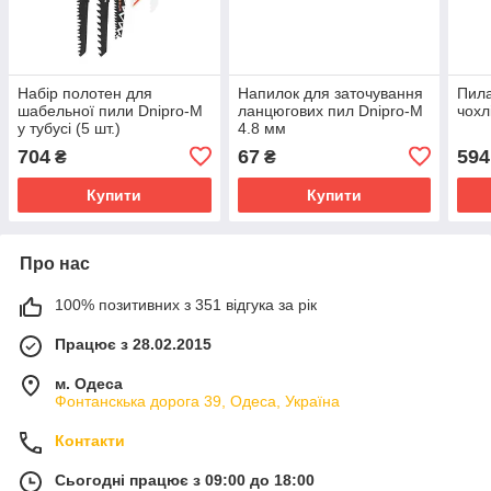
Набір полотен для
Напилок для заточування
Пила
шабельної пили Dnipro-M
ланцюгових пил Dnipro-M
чохл
у тубусі (5 шт.)
4.8 мм
704
67
594
₴
₴
Купити
Купити
Про нас
100% позитивних з 351 відгука за рік
Працює з 28.02.2015
м. Одеса
Фонтанскька дорога 39, Одеса, Україна
Контакти
Сьогодні працює з 09:00 до 18:00