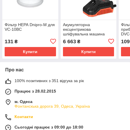
Фільтр НЕРА Dnipro-M для
Акумуляторна
Філь
VC-10BC
ексцентрикова
приб
шліфувальна машина
DVC
Dnipro-M DSO-200BC
131
6 663
109
₴
₴
ULTRA + Акумуляторна
батарея BP-240 +
Купити
Купити
Зарядни
Про нас
100% позитивних з 351 відгука за рік
Працює з 28.02.2015
м. Одеса
Фонтанскька дорога 39, Одеса, Україна
Контакти
Сьогодні працює з 09:00 до 18:00