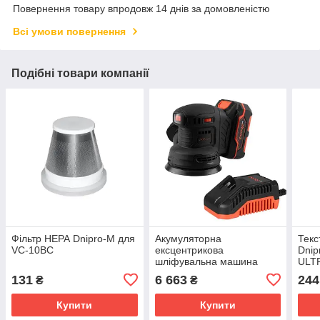
Повернення товару впродовж 14 днів за домовленістю
Всі умови повернення
Подібні товари компанії
Фільтр НЕРА Dnipro-M для
Акумуляторна
Текс
VC-10BC
ексцентрикова
Dnip
шліфувальна машина
ULT
Dnipro-M DSO-200BC
131
6 663
244
₴
₴
ULTRA + Акумуляторна
батарея BP-240 +
Купити
Купити
Зарядни