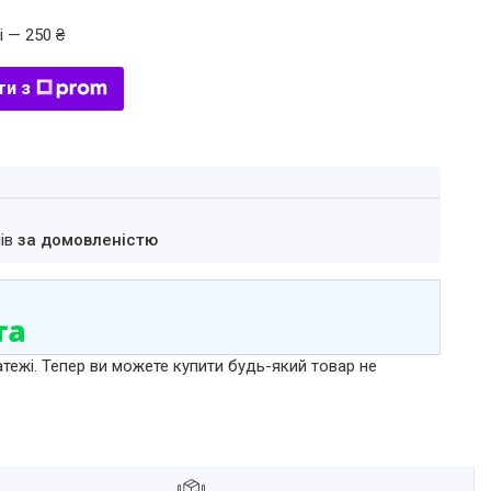
і — 250 ₴
ти з
нів
за домовленістю
атежі. Тепер ви можете купити будь-який товар не