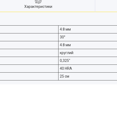
Характеристики
4.8 мм
30°
4.8 мм
круглий
0,325"
40 HRA
25 см