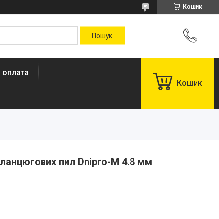
Кошик
і оплата
Кошик
ланцюгових пил Dnipro-M 4.8 мм