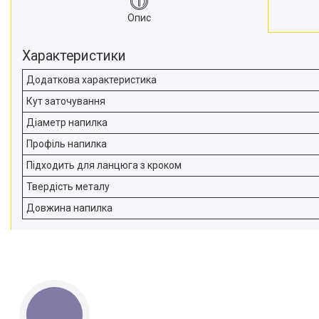
Опис
Характеристики
Додаткова характеристика
Кут заточування
Діаметр напилка
Профіль напилка
Підходить для ланцюга з кроком
Твердість металу
Довжина напилка
КНОПКА
ЗВ'ЯЗКУ