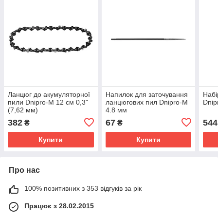
Ланцюг до акумуляторної
Напилок для заточування
Набі
пили Dnipro-M 12 см 0,3"
ланцюгових пил Dnipro-M
Dnip
(7,62 мм)
4.8 мм
382
67
544
₴
₴
Купити
Купити
Про нас
100% позитивних з 353 відгуків за рік
Працює з 28.02.2015