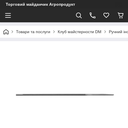
Торговий майданчик Агропродукт
Товари та послуги
Клуб майстерности DM
Ручний ін