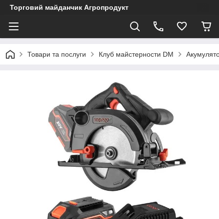
Торговий майданчик Агропродукт
Товари та послуги
Клуб майстерности DM
Акумулято