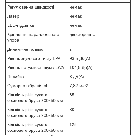
Регулювання швидкості
немає
Лазер
немає
LED-підсвітка
немає
Кріплення параллельного
двостороннє
упора
Динамічне гальмо
є
Рівень звукового тиску LPA
93,5 Дб(A)
Рівень потужності шуму LWA
104,5 Дб(A)
Похибка
3 дБ(А)
Сумарна вібрація аh
7,82 м/с2
Кількість різів сухого
35
соснового бруса 200х50 мм
Кількість різів сухого
80
соснового бруса 200х50 мм
Кількість різів сухого
125
соснового бруса 200х50 мм