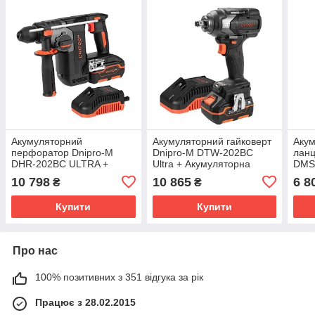
Акумуляторний
Акумуляторний гайковерт
Акум
перфоратор Dnipro-M
Dnipro-M DTW-202BC
ланц
DHR-202BC ULTRA +
Ultra + Акумуляторна
DMS
Акумуляторна батарея
батарея BP-240 +
Акум
10 798
10 865
6 8
₴
₴
BP-240 + Зарядний
Зарядний пристрій FC-230
BP-2
пристрій FC-230
прис
Купити
Купити
Про нас
100% позитивних з 351 відгука за рік
Працює з 28.02.2015