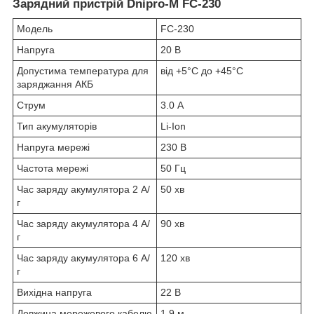
Зарядний пристрій Dnipro-M FC-230
Модель
FC-230
Напруга
20 В
Допустима температура для
від +5°С до +45°С
заряджання АКБ
Струм
3.0 А
Тип акумуляторів
Li-Ion
Напруга мережі
230 В
Частота мережі
50 Гц
Час заряду акумулятора 2 А/
50 хв
г
Час заряду акумулятора 4 А/
90 хв
г
Час заряду акумулятора 6 А/
120 хв
г
Вихідна напруга
22 В
Довжина мережевого кабелю
1,9 м