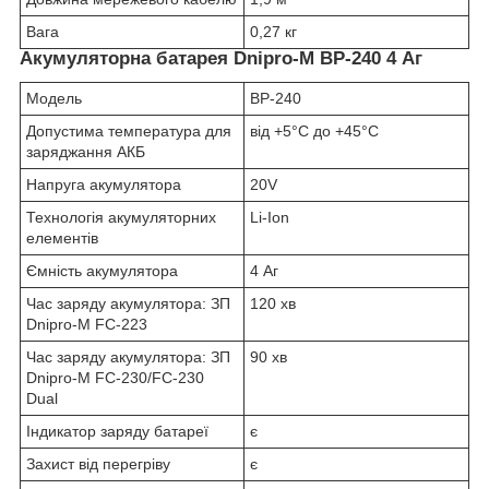
Вага
0,27 кг
Акумуляторна батарея Dnipro-M BP-240 4 Аг
Модель
BP-240
Допустима температура для
від +5°С до +45°С
заряджання АКБ
Напруга акумулятора
20V
Технологія акумуляторних
Li-Ion
елементів
Ємність акумулятора
4 Аг
Час заряду акумулятора: ЗП
120 хв
Dnipro-M FC-223
Час заряду акумулятора: ЗП
90 хв
Dnipro-M FC-230/FC-230
Dual
Індикатор заряду батареї
є
Захист від перегріву
є