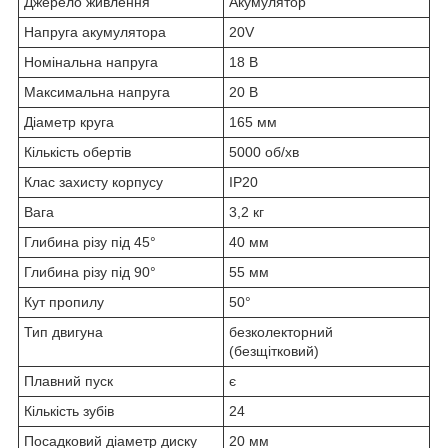
Джерело живлення
Акумулятор
Напруга акумулятора
20V
Номінальна напруга
18 В
Максимальна напруга
20 В
Діаметр круга
165 мм
Кількість обертів
5000 об/хв
Клас захисту корпусу
IP20
Вага
3,2 кг
Глибина різу під 45°
40 мм
Глибина різу під 90°
55 мм
Кут пропилу
50°
Тип двигуна
безколекторний
(безщітковий)
Плавний пуск
є
Кількість зубів
24
Посадковий діаметр диску
20 мм