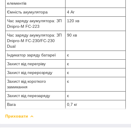
елементів
Ємність акумулятора
4 Аг
Час заряду акумулятора: ЗП
120 хв
Dnipro-M FC-223
Час заряду акумулятора: ЗП
90 хв
Dnipro-M FC-230/FC-230
Dual
Індикатор заряду батареї
є
Захист від перегріву
є
Захист від перерозряду
є
Захист від короткого
є
замикання
Захист від перезаряду
є
Вага
0,7 кг
Приховати