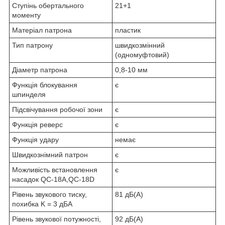
Ступінь обертального
21+1
моменту
Матеріал патрона
пластик
Тип патрону
швидкозмінний
(одномуфтовий)
Діаметр патрона
0,8-10 мм
Функція блокування
є
шпинделя
Підсвічування робочої зони
є
Функція реверс
є
Функція удару
немає
Швидкознімний патрон
є
Можливість встановлення
є
насадок QC-18A,QC-18D
Рівень звукового тиску,
81 дБ(A)
похибка K = 3 дБА
Рівень звукової потужності,
92 дБ(A)