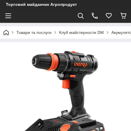
Торговий майданчик Агропродукт
Товари та послуги
Клуб майстерности DM
Акумулято