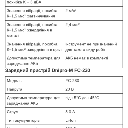
похибка K = 3 дБA
Значення вібрації, похибка
2 м/с²
К=1,5 м/с² :загвинчування
Значення вібрації, похибка
2,4 м/с²
К=1,5 м/с² :свердління в
металі
Значення вібрації, похибка
інструмент не призначений
К=1,5 м/с² :свердління в цеглі
для такого виду робіт
Допустима температура для
АКБ немає в комплекті
заряджання АКБ
Зарядний пристрій Dnipro-M FC-230
Модель
FC-230
Напруга
20 В
Допустима температура для
від +5°С до +45°С
заряджання АКБ
Струм
3.0 А
Тип акумуляторів
Li-Ion