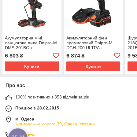
Акумуляторна міні
Акумуляторний фен
Шуру
ланцюгова пила Dnipro-M
промисловий Dnipro-M
218
DMS-201BC +
DGH-200 ULTRA +
201B
Акумуляторна батарея
Акумуляторна батарея
201
6 803
6 874
9 5
₴
₴
BP-240 + Зарядний
BP-240 + Зарядний
бата
пристрій FC-230
пристрій FC-230
230
Купити
Купити
Про нас
100% позитивних з 353 відгуків за рік
Працює з 28.02.2015
м. Одеса
Фонтанскька дорога 39, Одеса, Україна
Контакти
КНОПКА