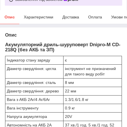
Опис
Характеристики
Доставка
Оплата
Умови п
Опис
Акумуляторний дриль-шуруповерт Dnipro-M CD-
218Q (без АКБ та ЗП)
Індикатор стану заряду
є
Діаметр свердління: цегла
інструмент не призначений
для такого виду робіт
Діаметр свердління: сталь
8 мм
Діаметр свердління: дерево
22 мм
Вага з АКБ 2Аг/4 Аг/6Аг
1.3/1.6/1.8 кг
Вага інструменту
0.9 кг
Напруга акумулятора
20V
Автономність на АКБ 2А
37 хв./1 год. 5 хв./1 год. 52