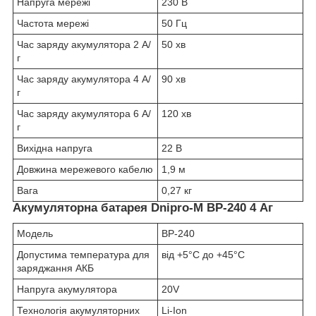
Напруга мережі
230 В
Частота мережі
50 Гц
Час заряду акумулятора 2 А/
50 хв
г
Час заряду акумулятора 4 А/
90 хв
г
Час заряду акумулятора 6 А/
120 хв
г
Вихідна напруга
22 В
Довжина мережевого кабелю
1,9 м
Вага
0,27 кг
Акумуляторна батарея Dnipro-M BP-240 4 Аг
Модель
BP-240
Допустима температура для
від +5°С до +45°С
заряджання АКБ
Напруга акумулятора
20V
Технологія акумуляторних
Li-Ion