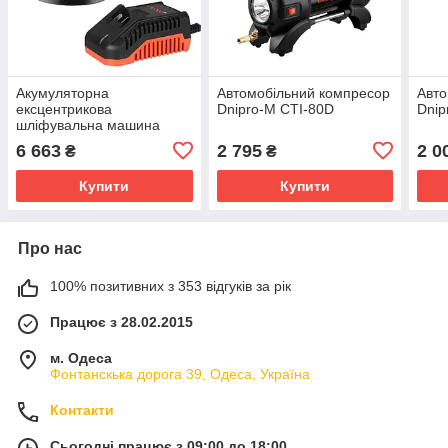
Акумуляторна
Автомобільний компресор
Авто
ексцентрикова
Dnipro-M СTI-80D
Dnip
шліфувальна машина
Dnipro-M DSO-200BC
6 663
2 795
2 0
₴
₴
ULTRA + Акумуляторна
батарея BP-240 +
Купити
Купити
Зарядни
Про нас
100% позитивних з 353 відгуків за рік
Працює з 28.02.2015
м. Одеса
Фонтанскька дорога 39, Одеса, Україна
Контакти
Сьогодні працює з 09:00 до 18:00