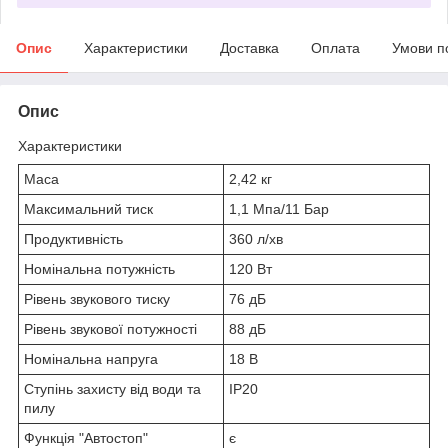
Опис
Характеристики
Доставка
Оплата
Умови п
Опис
Характеристики
Маса
2,42 кг
Максимальний тиск
1,1 Мпа/11 Бар
Продуктивність
360 л/хв
Номінальна потужність
120 Вт
Рівень звукового тиску
76 дБ
Рівень звукової потужності
88 дБ
Номінальна напруга
18 В
Ступінь захисту від води та
IP20
пилу
Функція "Автостоп"
є