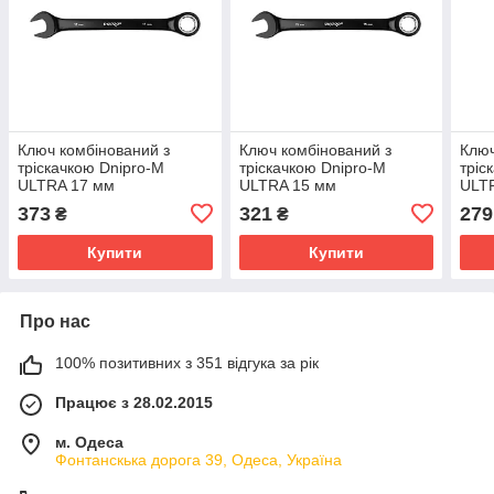
Ключ комбінований з
Ключ комбінований з
Ключ
тріскачкою Dnipro-M
тріскачкою Dnipro-M
тріс
ULTRA 17 мм
ULTRA 15 мм
ULT
373
321
279
₴
₴
Купити
Купити
Про нас
100% позитивних з 351 відгука за рік
Працює з 28.02.2015
м. Одеса
Фонтанскька дорога 39, Одеса, Україна