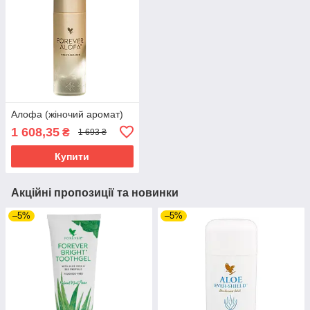
Алофа (жіночий аромат)
1 608,35
₴
1 693 ₴
Купити
Акційні пропозиції та новинки
–5%
–5%