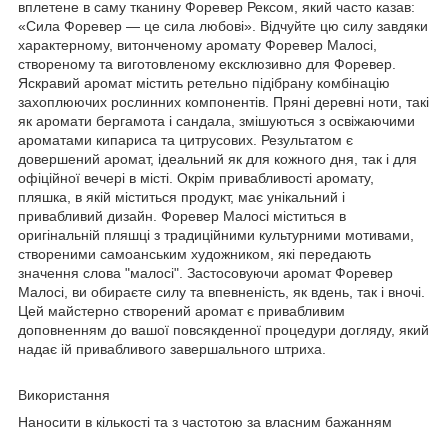
вплетене в саму тканину Форевер Рексом, який часто казав:
«Сила Форевер — це сила любові». Відчуйте цю силу завдяки
характерному, витонченому аромату Форевер Малосі,
створеному та виготовленому ексклюзивно для Форевер.
Яскравий аромат містить ретельно підібрану комбінацію
захоплюючих рослинних компонентів. Пряні деревні ноти, такі
як аромати бергамота і сандала, змішуються з освіжаючими
ароматами кипариса та цитрусових. Результатом є
довершений аромат, ідеальний як для кожного дня, так і для
офіційної вечері в місті. Окрім привабливості аромату,
пляшка, в якій міститься продукт, має унікальний і
привабливий дизайн. Форевер Малосі міститься в
оригінальній пляшці з традиційними культурними мотивами,
створеними самоанським художником, які передають
значення слова "малосі". Застосовуючи аромат Форевер
Малосі, ви обираєте силу та впевненість, як вдень, так і вночі.
Цей майстерно створений аромат є привабливим
доповненням до вашої повсякденної процедури догляду, який
надає ій привабливого завершального штриха.
Використання
Наносити в кількості та з частотою за власним бажанням