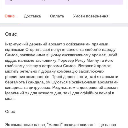
Опис
Доставка
Оплата
Умови повернення
Опис
Інтригуючий деревний аромат з освіжаючими пряними
відтінками Огорніть свої почуття силою та любов’ю народу
Самоа, заключеними в цьому ексклюзивному ароматі, який
віддає належне засновнику Форевер Рексу Манну та його
глибокому зв’язку з островами Самоа. Яскравий аромат
містить ретельно підібрану комбінацію захоплюючих
рослинних компонентів. Пряні деревні ноти, такі як аромати
бергамота і сандала, змішуються з освіжаючими ароматами
кипариса та цитрусових. Результатом є довершений аромат,
ідеальний як для кожного дня, так і для офіційної вечері в
місті.
Опис
Як самоанське слово, "малосі" означає «сила» — це слово