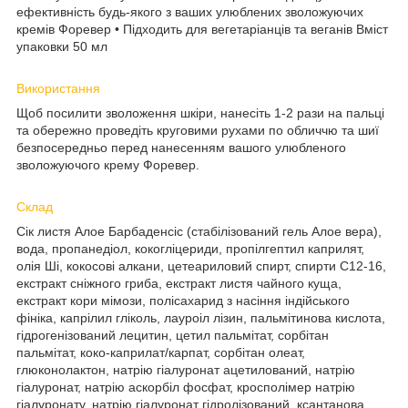
ефективність будь-якого з ваших улюблених зволожуючих
кремів Форевер • Підходить для вегетаріанців та веганів Вміст
упаковки 50 мл
Використання
Щоб посилити зволоження шкіри, нанесіть 1-2 рази на пальці
та обережно проведіть круговими рухами по обличчю та шиї
безпосередньо перед нанесенням вашого улюбленого
зволожуючого крему Форевер.
Склад
Сік листя Алое Барбаденсіс (стабілізований гель Алое вера),
вода, пропанедіол, кокогліцериди, пропілгептил каприлят,
олія Ші, кокосові алкани, цетеариловий спирт, спирти С12-16,
екстракт сніжного гриба, екстракт листя чайного куща,
екстракт кори мімози, полісахарид з насіння індійського
фініка, капрілил гліколь, лауроіл лізин, пальмітинова кислота,
гідрогенізований лецитин, цетил пальмітат, сорбітан
пальмітат, коко-каприлат/карпат, сорбітан олеат,
глюконолактон, натрію гіалуронат ацетилований, натрію
гіалуронат, натрію аскорбіл фосфат, кросполімер натрію
гіалуронату, натрію гіалуронат гідролізований, ксантанова