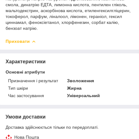
смола, динатрію EДTA, лимонна кислота, пентилен гліколь,
мальтодекстрин, аскорбінова кислота, етиленгексилгліцерин,
токоферол, парфум, ліналоол, лімонен, гераніол, гексил
циннамал, феноксіетанол, хлорфенезин, сорбат калію,
бензоат натрію.
Приховати
Характеристики
Основні атрибути
Призначення і результат
Зволоження
Тип шкіри
Жирна
Час застосування
Універсальний
Умови доставки
Доставка здійснюється тільки по передоплаті.
Нова Пошта