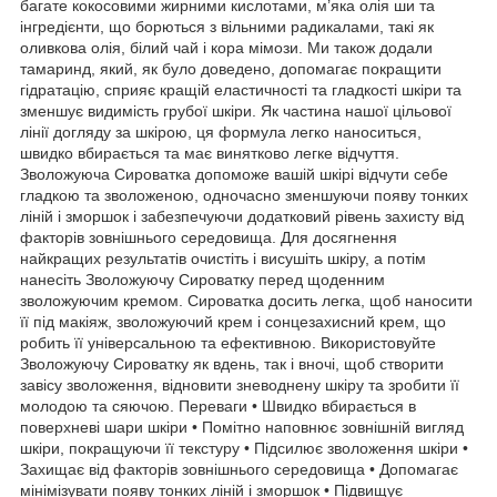
багате кокосовими жирними кислотами, м’яка олія ши та
інгредієнти, що борються з вільними радикалами, такі як
оливкова олія, білий чай і кора мімози. Ми також додали
тамаринд, який, як було доведено, допомагає покращити
гідратацію, сприяє кращій еластичності та гладкості шкіри та
зменшує видимість грубої шкіри. Як частина нашої цільової
лінії догляду за шкірою, ця формула легко наноситься,
швидко вбирається та має винятково легке відчуття.
Зволожуюча Сироватка допоможе вашій шкірі відчути себе
гладкою та зволоженою, одночасно зменшуючи появу тонких
ліній і зморшок і забезпечуючи додатковий рівень захисту від
факторів зовнішнього середовища. Для досягнення
найкращих результатів очистіть і висушіть шкіру, а потім
нанесіть Зволожуючу Сироватку перед щоденним
зволожуючим кремом. Сироватка досить легка, щоб наносити
її під макіяж, зволожуючий крем і сонцезахисний крем, що
робить її універсальною та ефективною. Використовуйте
Зволожуючу Сироватку як вдень, так і вночі, щоб створити
завісу зволоження, відновити зневоднену шкіру та зробити її
молодою та сяючою. Переваги • Швидко вбирається в
поверхневі шари шкіри • Помітно наповнює зовнішній вигляд
шкіри, покращуючи її текстуру • Підсилює зволоження шкіри •
Захищає від факторів зовнішнього середовища • Допомагає
мінімізувати появу тонких ліній і зморшок • Підвищує