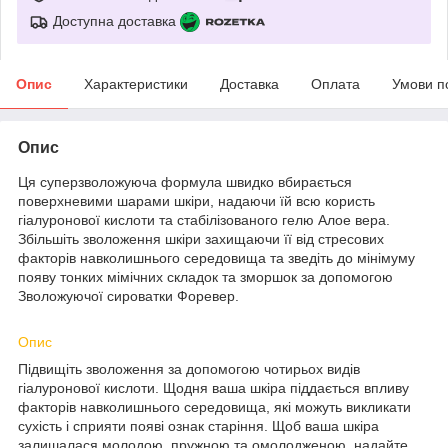
Доступна доставка
Опис
Характеристики
Доставка
Оплата
Умови п
Опис
Ця суперзволожуюча формула швидко вбирається
поверхневими шарами шкіри, надаючи їй всю користь
гіалуронової кислоти та стабілізованого гелю Алое вера.
Збільшіть зволоження шкіри захищаючи її від стресових
факторів навколишнього середовища та зведіть до мінімуму
появу тонких мімічних складок та зморшок за допомогою
Зволожуючої сироватки Форевер.
Опис
Підвищіть зволоження за допомогою чотирьох видів
гіалуронової кислоти. Щодня ваша шкіра піддається впливу
факторів навколишнього середовища, які можуть викликати
сухість і сприяти появі ознак старіння. Щоб ваша шкіра
залишалася молодою, пружною та омолодженою, надайте