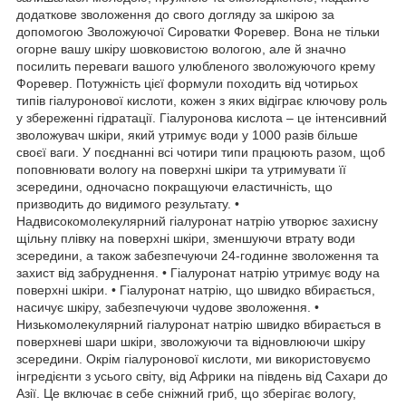
додаткове зволоження до свого догляду за шкірою за
допомогою Зволожуючої Сироватки Форевер. Вона не тільки
огорне вашу шкіру шовковистою вологою, але й значно
посилить переваги вашого улюбленого зволожуючого крему
Форевер. Потужність цієї формули походить від чотирьох
типів гіалуронової кислоти, кожен з яких відіграє ключову роль
у збереженні гідратації. Гіалуронова кислота – це інтенсивний
зволожувач шкіри, який утримує води у 1000 разів більше
своєї ваги. У поєднанні всі чотири типи працюють разом, щоб
поповнювати вологу на поверхні шкіри та утримувати її
зсередини, одночасно покращуючи еластичність, що
призводить до видимого результату. •
Надвисокомолекулярний гіалуронат натрію утворює захисну
щільну плівку на поверхні шкіри, зменшуючи втрату води
зсередини, а також забезпечуючи 24-годинне зволоження та
захист від забруднення. • Гіалуронат натрію утримує воду на
поверхні шкіри. • Гіалуронат натрію, що швидко вбирається,
насичує шкіру, забезпечуючи чудове зволоження. •
Низькомолекулярний гіалуронат натрію швидко вбирається в
поверхневі шари шкіри, зволожуючи та відновлюючи шкіру
зсередини. Окрім гіалуронової кислоти, ми використовуємо
інгредієнти з усього світу, від Африки на південь від Сахари до
Азії. Це включає в себе сніжний гриб, що зберігає вологу,