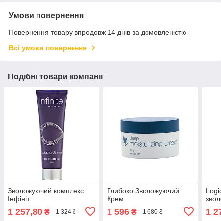
Умови повернення
Повернення товару впродовж 14 днів за домовленістю
Всі умови повернення
Подібні товари компанії
Зволожуючий комплекс
Глибоко Зволожуючий
Logi
Інфініт
Крем
звол
1 257,80
1 596
1 2
₴
₴
1 324 ₴
1 680 ₴