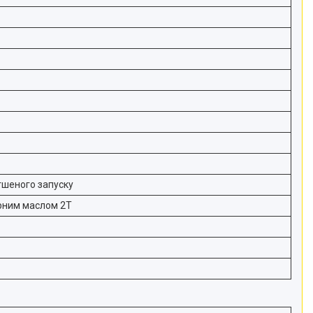
гшеного запуску
орним маслом 2Т