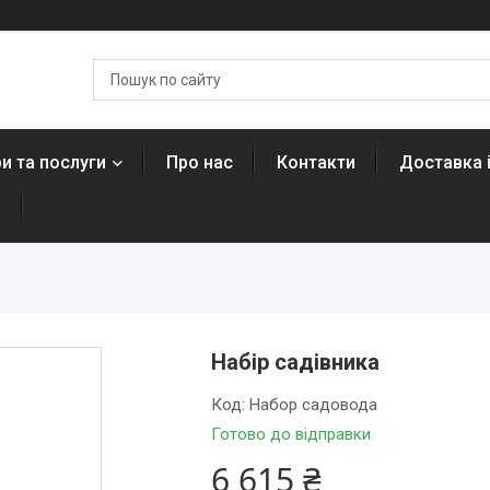
и та послуги
Про нас
Контакти
Доставка 
н
Набір садівника
Код:
Набор садовода
Готово до відправки
6 615 ₴