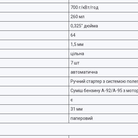
700 г/кВт/год
260 мл
0,325" дюйма
64
1,5 мм
цільна
7 шт
автоматична
Ручний стартер з системою поле
Суміш бензину А-92/А-95 з мот
є
31 мм
паперовий