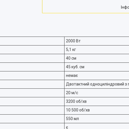
Інф
2000 Вт
5,1 кг
40 см
45 куб. см
немає
Двотактний одноциліндровий з
20 м/с
3200 об/хв
10 500 об/хв
550 мл
є