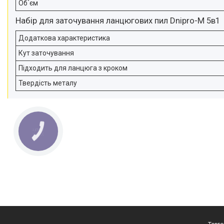
Об`єм
Набір для заточування ланцюгових пил Dnipro-M 5в1
Додаткова характеристика
Кут заточування
Підходить для ланцюга з кроком
Твердість металу
КНОПКА
ЗВ'ЯЗКУ