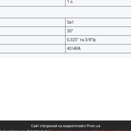
1 л
5в1
30°
0,325" та 3/8"lp
40 HRA
Сайт створений на маркетплейсі
Prom.ua