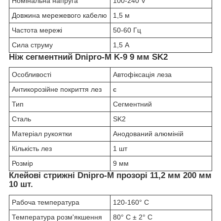
Номінальна напруга
100-240 V
Довжина мережевого кабелю
1,5 м
Частота мережі
50-60 Гц
Сила струму
1,5 А
Ніж сегментний Dnipro-M K-9 9 мм SK2
Особливості
Автофіксація леза
Антикорозійне покриття лез
є
Тип
Сегментний
Сталь
SK2
Матеріал рукоятки
Анодований алюміній
Кількість лез
1 шт
Розмір
9 мм
Клейові стрижні Dnipro-M прозорі 11,2 мм 200 мм
10 шт.
Рабоча температура
120-160° С
Температура розм'якшення
80° С ± 2° С