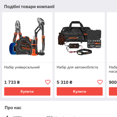
Подібні товари компанії
Набір універсальний
Набір для автомобіліста
Набі
наса
1 733
5 310
900
₴
₴
Купити
Купити
Про нас