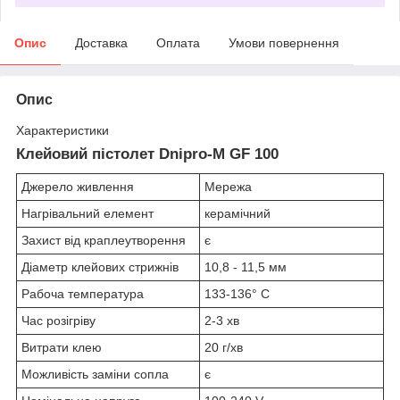
Опис
Доставка
Оплата
Умови повернення
Опис
Характеристики
Клейовий пістолет Dnipro-M GF 100
Джерело живлення
Мережа
Нагрівальний елемент
керамічний
Захист від краплеутворення
є
Діаметр клейових стрижнів
10,8 - 11,5 мм
Рабоча температура
133-136° С
Час розігріву
2-3 хв
Витрати клею
20 г/хв
Можливість заміни сопла
є