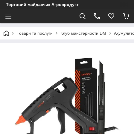
Торговий майданчик Агропродукт
Товари та послуги
Клуб майстерности DM
Акумулято